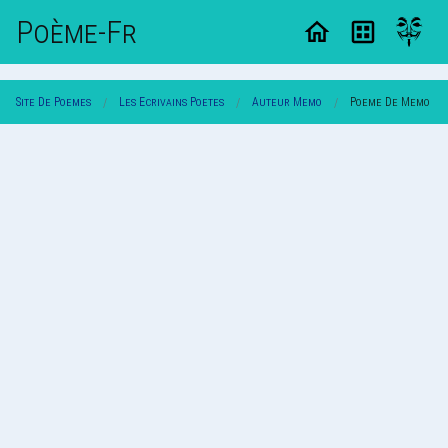
Poème-Fr
Site De Poemes
Les Ecrivains Poetes
Auteur Memo
Poeme De Memo