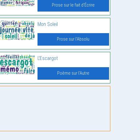
Prose sur le fait d'Écrire
Mon Soleil
Prose sur l'Absolu
L’Escargot
Poème sur l'Autre