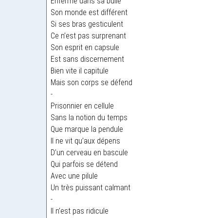
Enfermé dans sa bulle
Son monde est différent
Si ses bras gesticulent
Ce n’est pas surprenant
Son esprit en capsule
Est sans discernement
Bien vite il capitule
Mais son corps se défend
-
Prisonnier en cellule
Sans la notion du temps
Que marque la pendule
Il ne vit qu’aux dépens
D’un cerveau en bascule
Qui parfois se détend
Avec une pilule
Un très puissant calmant
-
Il n’est pas ridicule