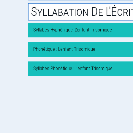
Syllabation De L'Écri
Syllabes Hyphénique: L’enfant Trisomique
Phonétique : L’enfant Trisomique
Syllabes Phonétique : L’enfant Trisomique