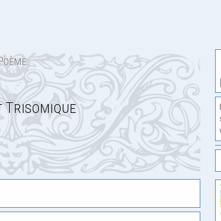
Poème:
t Trisomique