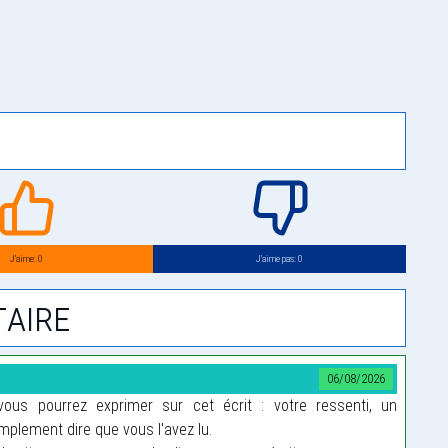
J’aime: 0
J’aime pas: 0
aire
06/08/2026
us pourrez exprimer sur cet écrit : votre ressenti, un
plement dire que vous l'avez lu.