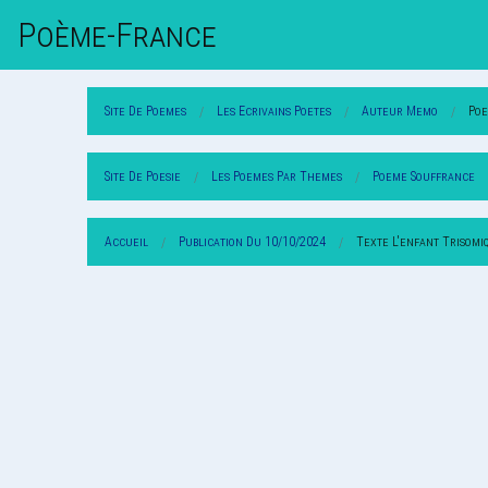
Poème-Fr
Ance
Site De Poemes
Les Ecrivains Poetes
Auteur Memo
Po
Site De Poesie
Les Poemes Par Themes
Poeme Souffrance
Accueil
Publication Du 10/10/2024
Texte L'enfant Trisomi