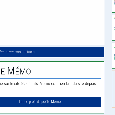
oème avec vos contacts
te Mémo
é sur le site 892 écrits. Mémo est membre du site depuis
.
Lire le profil du poète Mémo