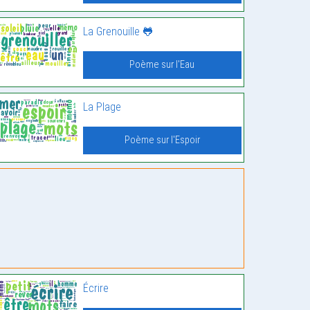
La Grenouille 🐸
Poème sur l'Eau
La Plage
Poème sur l'Espoir
Écrire