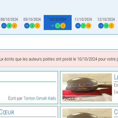
08/10/2024
09/10/2024
10/10/2024
11/10/2024
12/10/2024
12
9
2
16
5
2
15
7
2
15
7
13
14
14
7
ux écrits que les auteurs poètes ont posté le 10/10/2024 pour votre pl
L
En
L’
Prose:
Écrit par
Tonton Dimah Kallo
 Cœur
C