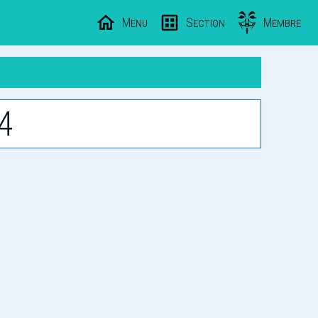
Menu
Section
Membre
4