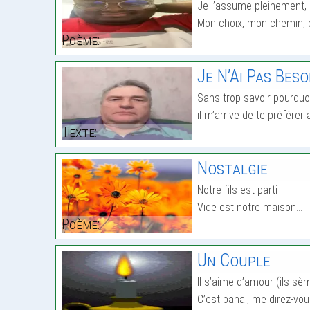
Je l’assume pleinement, 
Mon choix, mon chemin, 
Poème:
Je N’Ai Pas Bes
Sans trop savoir pourquoi
il m’arrive de te préférer
Texte:
Nostalgie
Notre fils est parti
Vide est notre maison…
Poème:
Un Couple
Il s’aime d’amour (ils sè
C’est banal, me direz-vo