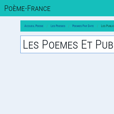
Poème-Fr
Ance
Accueil Poesie
Les Poesies
Poemes Par Date
Les Publi
Les Poemes Et Pub