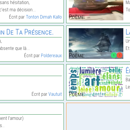
sans hésitation,
Ma
c’est ma décision.…
To
Poème:
Écrit par
Tonton Dimah Kallo
oin De Ta Présence.
L
,
Un
 absente que là.…
Et
Poème:
Écrit par
Poldereaux
1
1
É
Ba
Le
Poème:
Écrit par
Vautuit
ment l’amour)
us…