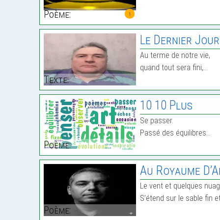
Poème:
1
Le Dernier Jour
Au terme de notre vie,
quand tout sera fini,…
Texte:
10 10 Plus
Se passer.
Passé des équilibres…
Poème:
Au Royaume D’A
Le vent et quelques nua
S’étend sur le sable fin e
Poème: