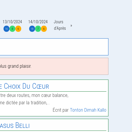
13/10/2024
14/10/2024
Jours
d'Après
16
8
6
18
7
6
us grand plaisir.
e Choix Du Cœur
tre deux routes, mon cœur balance,
une dictée par la tradition,…
Écrit par
Tonton Dimah Kallo
asus Belli