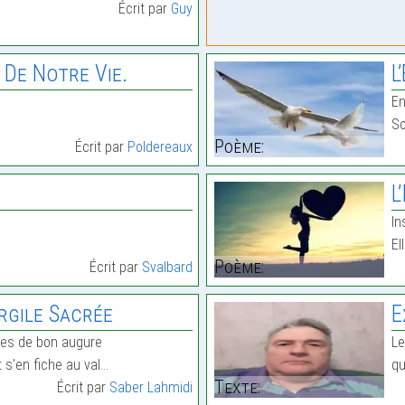
Écrit par
Guy
 De Notre Vie.
L
En
So
Poème:
Écrit par
Poldereaux
L
In
El
Poème:
Écrit par
Svalbard
rgile Sacrée
E
ges de bon augure
Le
t s’en fiche au val…
qu
Texte:
Écrit par
Saber Lahmidi