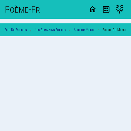
Poème-Fr
Site De Poemes
Les Ecrivains Poetes
Auteur Memo
Poeme De Memo