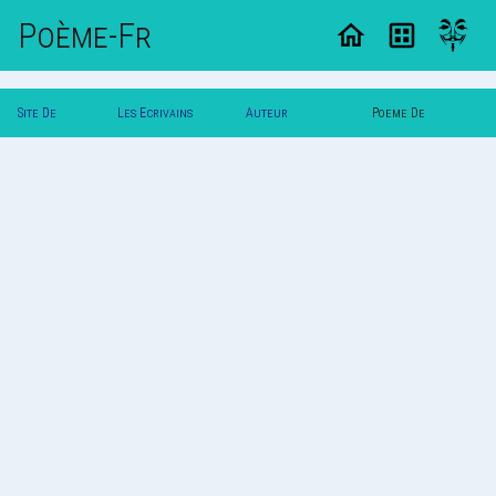
Poème-Fr
Site De
Les Ecrivains
Auteur
Poeme De
Poemes
Poetes
Misssaumon
Misssaumon