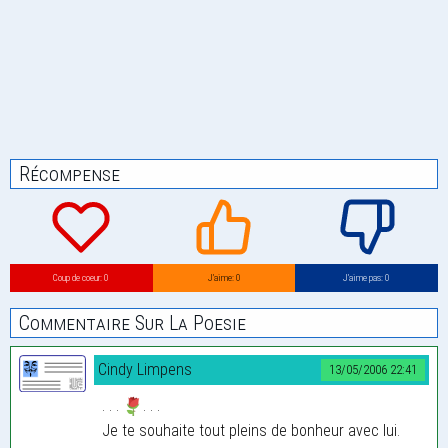
Récompense
Coup de coeur: 0
J’aime: 0
J’aime pas: 0
Commentaire Sur La Poesie
Cindy Limpens
13/05/2006 22:41
. . .
. . .
Je te souhaite tout pleins de bonheur avec lui.