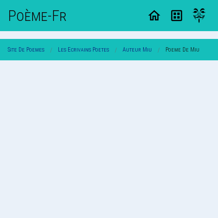
Poème-Fr
Site De Poemes
Les Ecrivains Poetes
Auteur Miu
Poeme De Miu