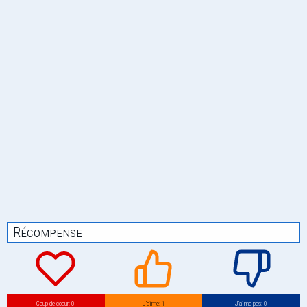
Récompense
Coup de coeur: 0
J’aime: 1
J’aime pas: 0