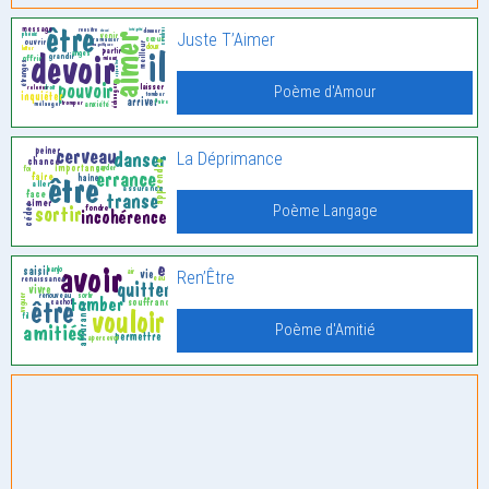
Juste T’Aimer
Poème d'Amour
La Déprimance
Poème Langage
Ren’Être
Poème d'Amitié