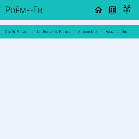
Poème-Fr
Site De Poemes
Les Ecrivains Poetes
Auteur Miu
Poeme De Miu