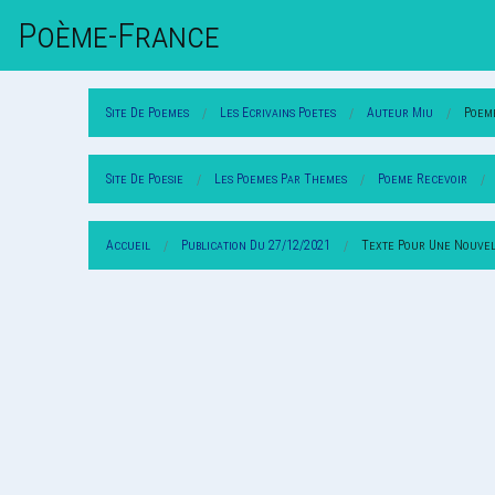
Poème-Fr
Ance
Site De Poemes
Les Ecrivains Poetes
Auteur Miu
Poem
Site De Poesie
Les Poemes Par Themes
Poeme Recevoir
Accueil
Publication Du 27/12/2021
Texte Pour Une Nouvel