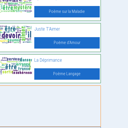
Poème sur la Maladie
Juste T’Aimer
Poème d'Amour
La Déprimance
Poème Langage