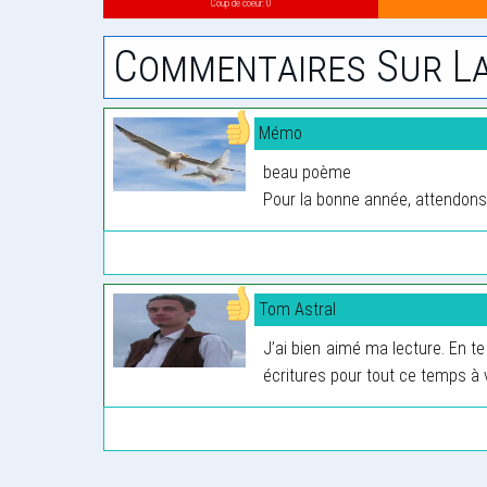
Coup de coeur: 0
Commentaires Sur La
Mémo
beau poème
Pour la bonne année, attendon
Tom Astral
J’ai bien aimé ma lecture. En t
écritures pour tout ce temps à v