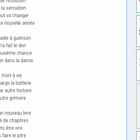
de résolution
 la sensation
out va changer
te nouvelle année
adie à guérison
’a fait le don
deuxième chance
er dans la danse
 mort à vie
arge la batterie
e autre histoire
utre grimoire
un nouveau livre
i de chapitres
ns être ivre
faire le pitre