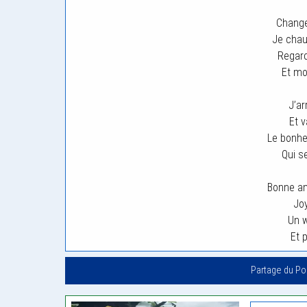
Change
Je chau
Regar
Et mo
J’ar
Et 
Le bonhe
Qui s
Bonne an
Jo
Un w
Et p
Partage du P