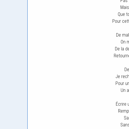
Pas 
Mais
Que t
Pour cet
De mal
On m
De la 
Retourn
De
Je rech
Pour un
Un a
Écrire 
Rempl
Sa
Sans 