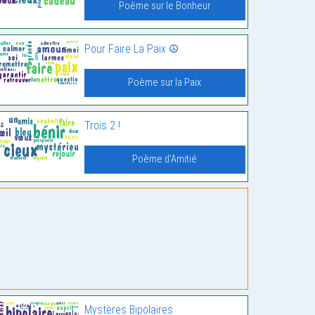
Poème sur le Bonheur
Pour Faire La Paix ☮️
Poème sur la Paix
Trois 2 !
Poème d'Amitié
Mystères Bipolaires