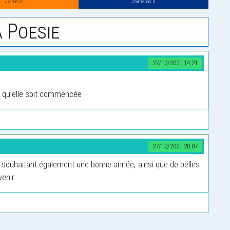
J’aime: 2
J’aime pas: 0
 Poesie
27/12/2021 14:21
s qu’elle soit commencée
27/12/2021 20:07
e souhaitant également une bonne année, ainsi que de belles
enir.