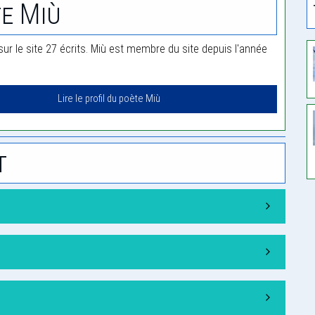
e Miù
sur le site 27 écrits. Miù est membre du site depuis l'année
Lire le profil du poète Miù
t