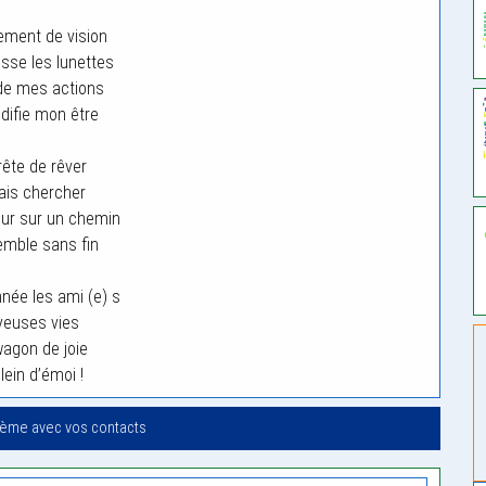
ment de vision
sse les lunettes
de mes actions
difie mon être
rête de rêver
vais chercher
ur sur un chemin
emble sans fin
née les ami (e) s
yeuses vies
agon de joie
lein d’émoi !
oème avec vos contacts