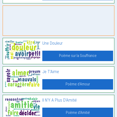
Une Douleur
Poème sur la Souffrance
Je T’Aime
Poème d'Amour
Il N’Y A Plus D’Amitié
Poème d'Amitié