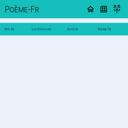
Poème-Fr
Site De
Les Ecrivains
Auteur
Poeme De
Poemes
Poetes
Morgane
Morgane