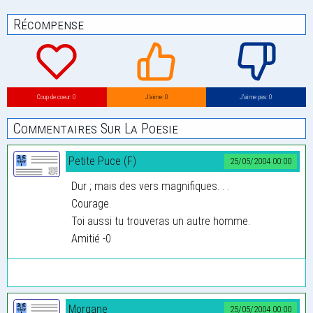
Récompense
Coup de coeur: 0
J’aime: 0
J’aime pas: 0
Commentaires Sur La Poesie
Petite Puce (F)
25/05/2004 00:00
Dur ; mais des vers magnifiques. . .
Courage.
Toi aussi tu trouveras un autre homme.
Amitié -0
Morgane
25/05/2004 00:00