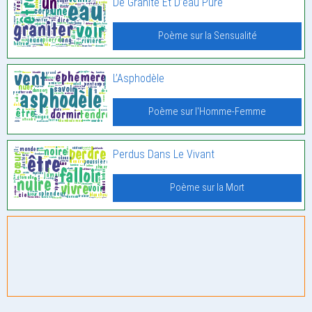
De Granite Et D’eau Pure
Poème sur la Sensualité
L’Asphodèle
Poème sur l'Homme-Femme
Perdus Dans Le Vivant
Poème sur la Mort