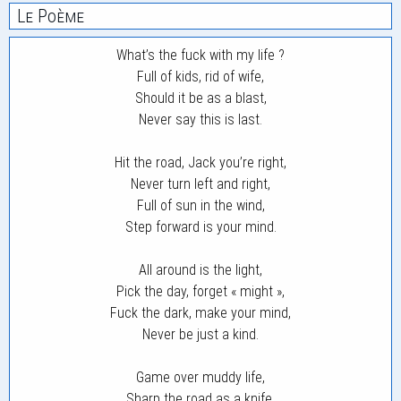
Le Poème
What’s the fuck with my life ?
Full of kids, rid of wife,
Should it be as a blast,
Never say this is last.
Hit the road, Jack you’re right,
Never turn left and right,
Full of sun in the wind,
Step forward is your mind.
All around is the light,
Pick the day, forget « might »,
Fuck the dark, make your mind,
Never be just a kind.
Game over muddy life,
Sharp the road as a knife,