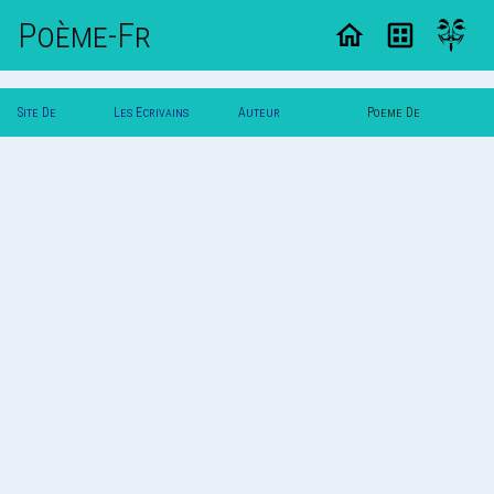
Poème-Fr
Site De
Les Ecrivains
Auteur
Poeme De
Poemes
Poetes
Mortefeuille
Mortefeuille