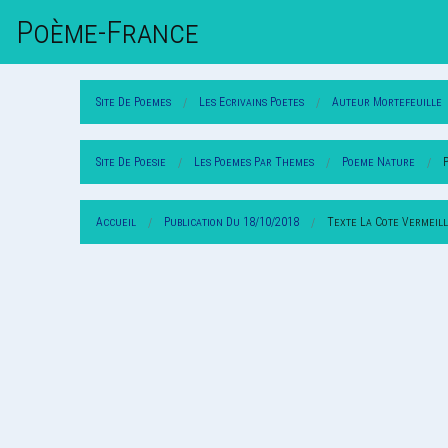
Poème-Fr
Ance
Site De Poemes
Les Ecrivains Poetes
Auteur Mortefeuille
Site De Poesie
Les Poemes Par Themes
Poeme Nature
Accueil
Publication Du 18/10/2018
Texte La Cote Vermeil