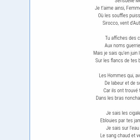
Sensuelle Mé
Je t’aime ainsi, Femm
Où les souffles puis
Sirocco, vent d’Au
Tu affiches des 
Aux noms guerrier
Mais je sais qu’en juin
Sur les flancs de tes
Les Hommes qui, ave
De labeur et de so
Car ils ont trouvé 
Dans les bras noncha
Je sais les cigal
Eblouies par tes ja
Je sais sur l’eau 
Le sang chaud et ve