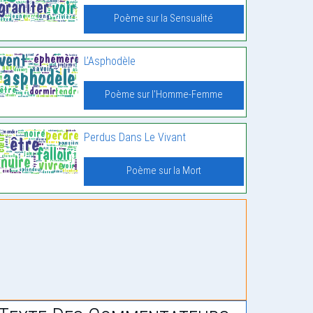
Poème sur la Sensualité
L’Asphodèle
Poème sur l'Homme-Femme
Perdus Dans Le Vivant
Poème sur la Mort