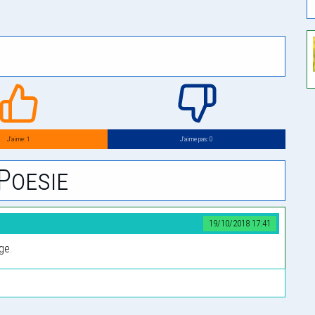
J’aime: 1
J’aime pas: 0
Poesie
19/10/2018 17:41
ge.