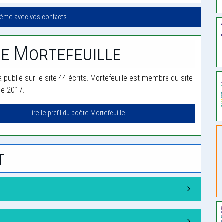
oème avec vos contacts
e Mortefeuille
a publié sur le site 44 écrits. Mortefeuille est membre du site
ée 2017.
Lire le profil du poète Mortefeuille
t