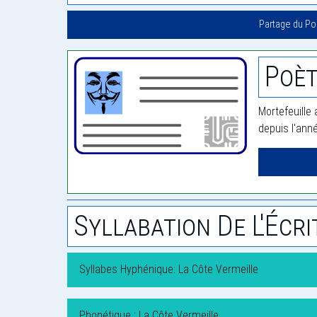
Partage du P
Poèt
Mortefeuille 
depuis l'ann
Syllabation De L'Écri
Syllabes Hyphénique: La Côte Vermeille
Phonétique : La Côte Vermeille