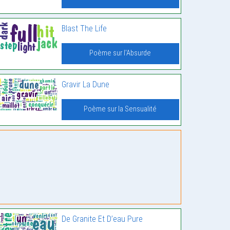
Blast The Life
Poème sur l'Absurde
Gravir La Dune
Poème sur la Sensualité
De Granite Et D’eau Pure