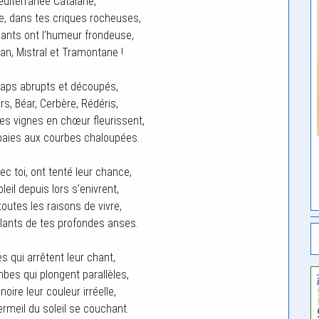
diterranée Catalane,
e, dans tes criques rocheuses,
sants ont l’humeur frondeuse,
tan, Mistral et Tramontane !
caps abrupts et découpés,
s, Béar, Cerbère, Rédéris,
 les vignes en chœur fleurissent,
 baies aux courbes chaloupées.
c toi, ont tenté leur chance,
leil depuis lors s’enivrent,
toutes les raisons de vivre,
lants de tes profondes anses.
es qui arrêtent leur chant,
mbes qui plongent parallèles,
noire leur couleur irréelle,
rmeil du soleil se couchant.