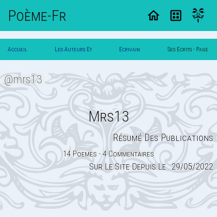
Poème-Fr
Accueil
Les Auteurs Et
Ecrivain
Ses Ecrits - Page
Poesie
Poetes
Mrs13
0
@mrs13
Mrs13
Résumé Des Publications
14 Poemes - 4 Commentaires
Sur Le Site Depuis Le : 29/05/2022