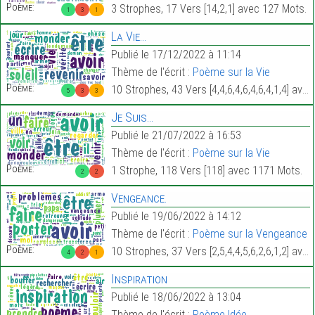
Poème:
3 Strophes, 17 Vers [14,2,1] avec 127 Mots.
1
3
1
La Vie…
Publié le 17/12/2022 à 11:14
Thème de l'écrit :
Poème sur la Vie
Poème:
10 Strophes, 43 Vers [4,4,6,4,6,4,6,4,1,4] avec 470 Mots.
5
3
3
Je Suis…
Publié le 21/07/2022 à 16:53
Thème de l'écrit :
Poème sur la Vie
Poème:
1 Strophe, 118 Vers [118] avec 1171 Mots.
2
2
Vengeance.
Publié le 19/06/2022 à 14:12
Thème de l'écrit :
Poème sur la Vengeance
Poème:
10 Strophes, 37 Vers [2,5,4,4,5,6,2,6,1,2] avec 336 Mots.
4
2
1
Inspiration
Publié le 18/06/2022 à 13:04
Thème de l'écrit :
Poème Idée