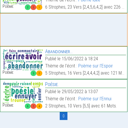
Poème:
6 Strophes, 23 Vers [2,4,5,6,4,2] avec 226 Mots.
2
1
1
Abandonner…
Publié le 15/06/2022 à 18:24
Thème de l'écrit :
Poème sur l'Espoir
Poème:
5 Strophes, 16 Vers [2,4,4,4,2] avec 121 Mots.
3
2
Poésie.
Publié le 29/05/2022 à 13:07
Thème de l'écrit :
Poème sur l'Ennui
Poème:
2 Strophes, 10 Vers [5,5] avec 61 Mots.
6
1
4
0