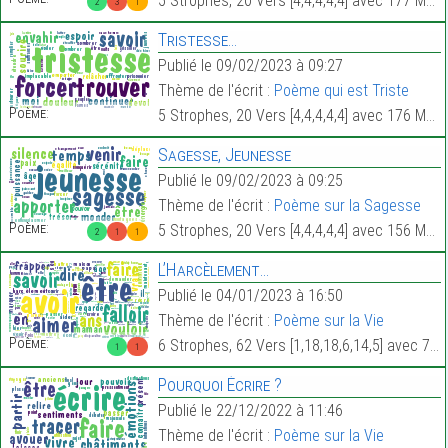
5 Strophes, 20 Vers [4,4,4,4,4] avec 177 Mots.
2
3
1
Tristesse…
Publié le 09/02/2023 à 09:27
Thème de l'écrit :
Poème qui est Triste
Poème:
5 Strophes, 20 Vers [4,4,4,4,4] avec 176 Mots.
Sagesse, Jeunesse
Publié le 09/02/2023 à 09:25
Thème de l'écrit :
Poème sur la Sagesse
Poème:
5 Strophes, 20 Vers [4,4,4,4,4] avec 156 Mots.
2
1
1
L’Harcèlement…
Publié le 04/01/2023 à 16:50
Thème de l'écrit :
Poème sur la Vie
Poème:
6 Strophes, 62 Vers [1,18,18,6,14,5] avec 738 Mots.
1
1
Pourquoi Écrire ?
Publié le 22/12/2022 à 11:46
Thème de l'écrit :
Poème sur la Vie