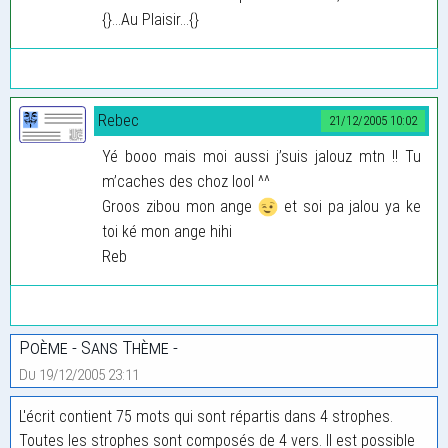
{}...Au Plaisir...{}
Rebec
21/12/2005 10:02
Yé booo mais moi aussi j’suis jalouz mtn !! Tu
m’caches des choz lool ^^
Groos zibou mon ange
et soi pa jalou ya ke
toi ké mon ange hihi
Reb
Poème - Sans Thème -
Du 19/12/2005 23:11
L'écrit contient 75 mots qui sont répartis dans 4 strophes.
Toutes les strophes sont composés de 4 vers. Il est possible