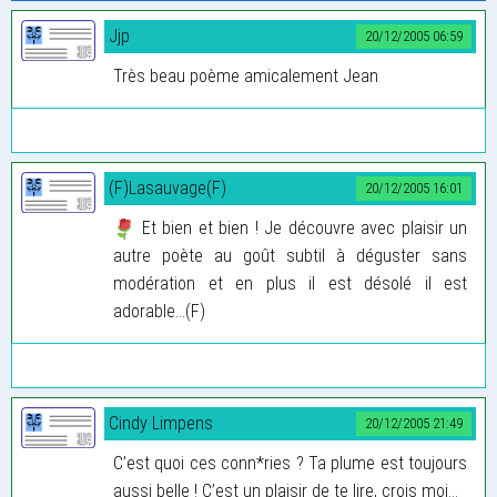
Jjp
20/12/2005 06:59
Très beau poème amicalement Jean
(F)Lasauvage(F)
20/12/2005 16:01
Et bien et bien ! Je découvre avec plaisir un
autre poète au goût subtil à déguster sans
modération et en plus il est désolé il est
adorable…(F)
Cindy Limpens
20/12/2005 21:49
C’est quoi ces conn*ries ? Ta plume est toujours
aussi belle ! C’est un plaisir de te lire, crois moi...