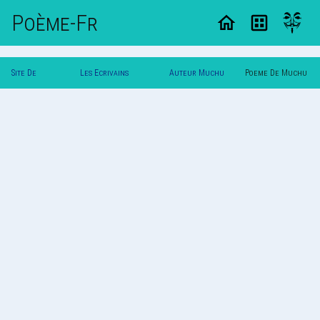
Poème-Fr
Site De
Les Ecrivains
Auteur Muchu
Poeme De Muchu
Poemes
Poetes
:)
:)