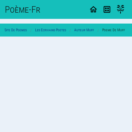
Poème-Fr
Site De Poemes
Les Ecrivains Poetes
Auteur Muff
Poeme De Muff