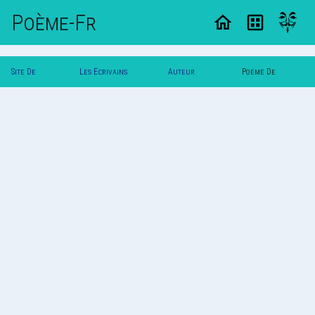
Poème-Fr
Site De
Les Ecrivains
Auteur
Poeme De
Poemes
Poetes
Mumu30
Mumu30