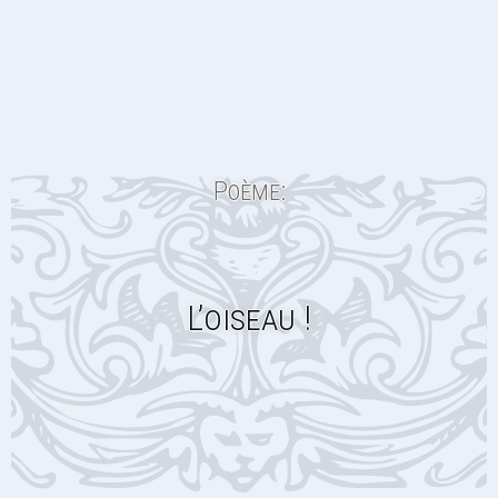
Poème:
L’oiseau !