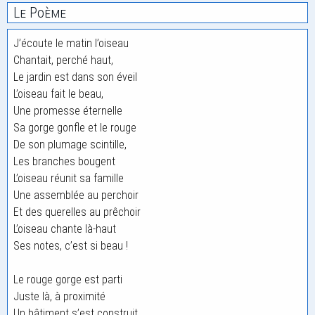
Le Poème
J’écoute le matin l’oiseau
Chantait, perché haut,
Le jardin est dans son éveil
L’oiseau fait le beau,
Une promesse éternelle
Sa gorge gonfle et le rouge
De son plumage scintille,
Les branches bougent
L’oiseau réunit sa famille
Une assemblée au perchoir
Et des querelles au prêchoir
L’oiseau chante là-haut
Ses notes, c’est si beau !
Le rouge gorge est parti
Juste là, à proximité
Un bâtiment s’est construit