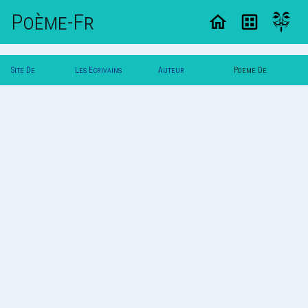
Poème-Fr
Site De
Les Ecrivains
Auteur
Poeme De
Poemes
Poetes
Printemps
Printemps