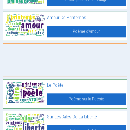
Amour De Printemps
Poème d'Amour
Le Poète
Poème sur la Poésie
Sur Les Ailes De La Liberté