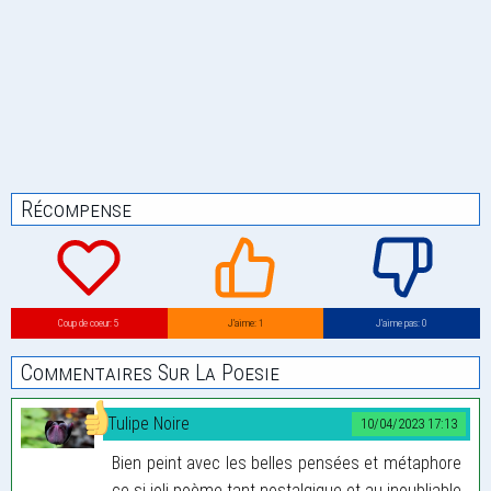
Récompense
Coup de coeur: 5
J’aime: 1
J’aime pas: 0
Commentaires Sur La Poesie
Tulipe Noire
10/04/2023 17:13
Bien peint avec les belles pensées et métaphore
ce si joli poème tant nostalgique et au inoubliable