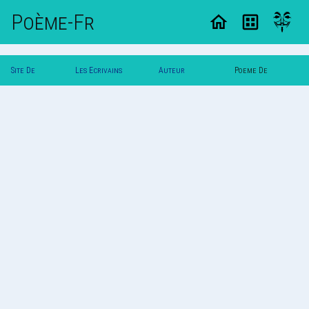
Poème-Fr
Site De
Les Ecrivains
Auteur
Poeme De
Poemes
Poetes
Printemps
Printemps