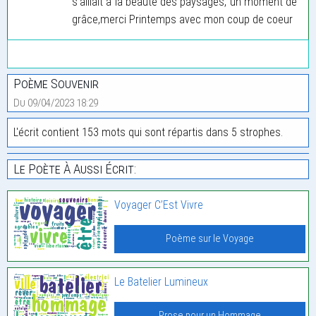
s’alliait à la beauté des paysages, un moment de
grâce,merci Printemps avec mon coup de coeur
Poème Souvenir
Du 09/04/2023 18:29
L'écrit contient 153 mots qui sont répartis dans 5 strophes.
Le Poète À Aussi Écrit:
Voyager C’Est Vivre
Poème sur le Voyage
Le Batelier Lumineux
Prose pour un Hommage