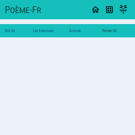
Poème-Fr
Site De
Les Ecrivains
Auteur
Poeme De
Poemes
Poetes
Printemps
Printemps