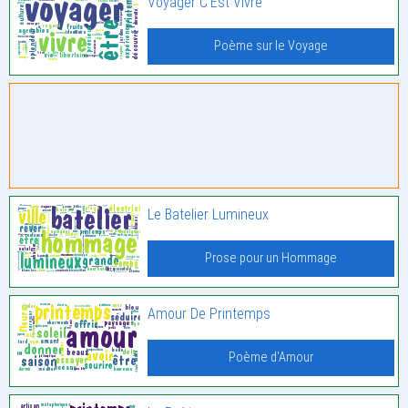
Voyager C’Est Vivre
Poème sur le Voyage
Le Batelier Lumineux
Prose pour un Hommage
Amour De Printemps
Poème d'Amour