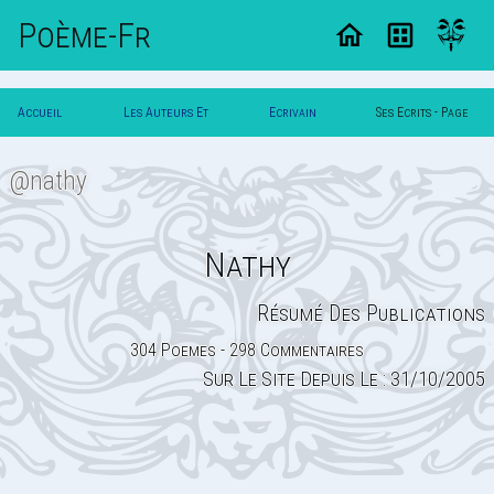
Poème-Fr
Accueil
Les Auteurs Et
Ecrivain
Ses Ecrits - Page
Poesie
Poetes
Nathy
10
@nathy
Nathy
Résumé Des Publications
304 Poemes - 298 Commentaires
Sur Le Site Depuis Le : 31/10/2005