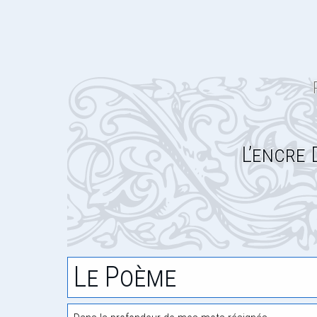
L’encre
Le Poème