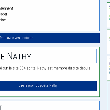
 viennent
tager
eine
oème avec vos contacts
e Nathy
ié sur le site 304 écrits. Nathy est membre du site depuis
.
Lire le profil du poète Nathy
t