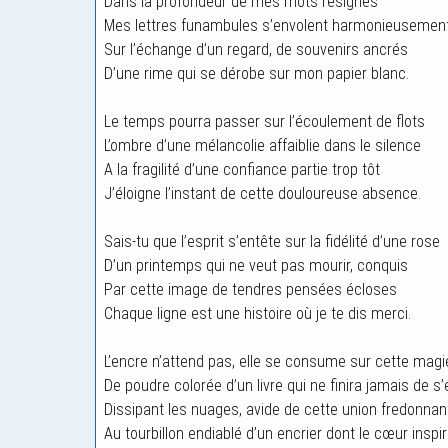
Dans la profondeur de mes mots résignés
Mes lettres funambules s’envolent harmonieusemen
Sur l’échange d’un regard, de souvenirs ancrés
D’une rime qui se dérobe sur mon papier blanc.
Le temps pourra passer sur l’écoulement de flots
L’ombre d’une mélancolie affaiblie dans le silence
A la fragilité d’une confiance partie trop tôt
J’éloigne l’instant de cette douloureuse absence.
Sais-tu que l’esprit s’entête sur la fidélité d’une rose
D’un printemps qui ne veut pas mourir, conquis
Par cette image de tendres pensées écloses
Chaque ligne est une histoire où je te dis merci.
L’encre n’attend pas, elle se consume sur cette magi
De poudre colorée d’un livre qui ne finira jamais de s’
Dissipant les nuages, avide de cette union fredonnant
Au tourbillon endiablé d’un encrier dont le cœur inspir