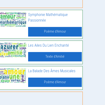
Symphonie Mathématique
Passionnée
Poème d'Amour
Les Ailes Du Lien Enchanté
Texte d'Amitié
La Balade Des Âmes Musicales
Poème d'Amour