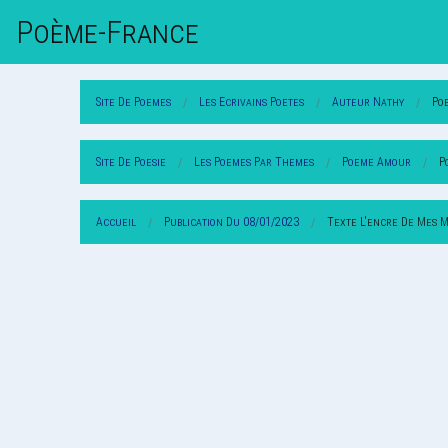
Poème-Fr
Ance
Site De Poemes
Les Ecrivains Poetes
Auteur Nathy
Po
Site De Poesie
Les Poemes Par Themes
Poeme Amour
P
Accueil
Publication Du 08/01/2023
Texte L'encre De Mes 