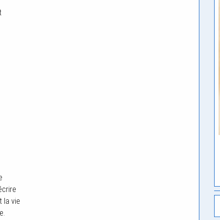
t
e
écrire
 la vie
e.