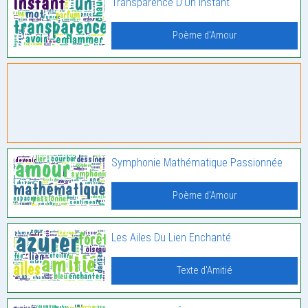
Transparence D’Un Instant
Poème d'Amour
Symphonie Mathématique Passionnée
Poème d'Amour
Les Ailes Du Lien Enchanté
Texte d'Amitié