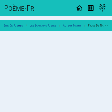
Poème-Fr
Site De Poemes
Les Ecrivains Poetes
Auteur Nathy
Prose De Nathy