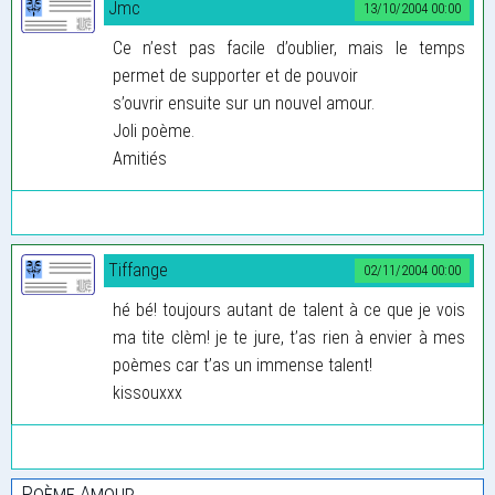
Jmc
13/10/2004 00:00
Ce n’est pas facile d’oublier, mais le temps
permet de supporter et de pouvoir
s’ouvrir ensuite sur un nouvel amour.
Joli poème.
Amitiés
Tiffange
02/11/2004 00:00
hé bé! toujours autant de talent à ce que je vois
ma tite clèm! je te jure, t’as rien à envier à mes
poèmes car t’as un immense talent!
kissouxxx
Poème Amour