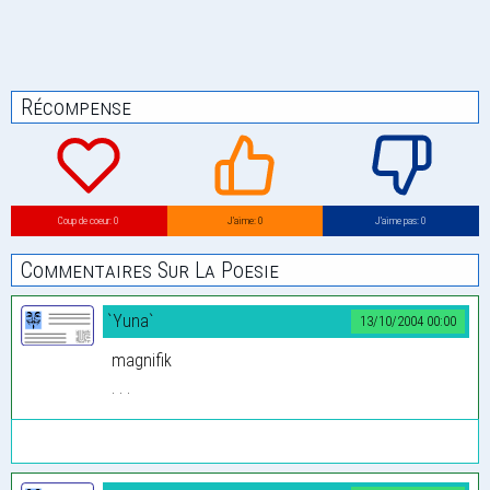
Récompense
Coup de coeur: 0
J’aime: 0
J’aime pas: 0
Commentaires Sur La Poesie
`Yuna`
13/10/2004 00:00
magnifik
. . .