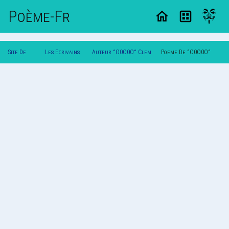
Poème-Fr
Site De
Les Ecrivains
Auteur °O0O0O° Clem
Poeme De °O0O0O°
Poemes
Poetes
°O0O0O°
Clem °O0O0O°