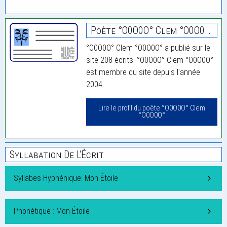
Poète °O0O0O° Clem °O0O0O°
°O0O0O° Clem °O0O0O° a publié sur le
site 208 écrits. °O0O0O° Clem °O0O0O°
est membre du site depuis l'année
2004.
Lire le profil du poète °O0O0O° Clem
°O0O0O°
Syllabation De L'Écrit
Syllabes Hyphénique: Mon Étoile
Phonétique : Mon Étoile