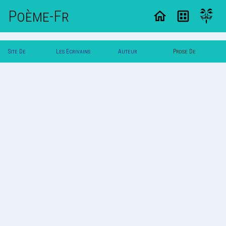
Poème-Fr
Site De
Les Ecrivains
Auteur
Prose De
Poemes
Poetes
Papounet
Papounet