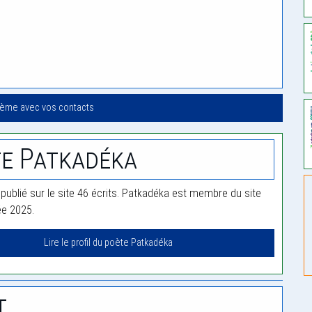
oème avec vos contacts
e Patkadéka
publié sur le site 46 écrits. Patkadéka est membre du site
ée 2025.
Lire le profil du poète Patkadéka
t