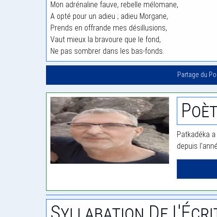
Mon adrénaline fauve, rebelle mélomane,
A opté pour un adieu ; adieu Morgane,
Prends en offrande mes désillusions,
Vaut mieux la bravoure que le fond,
Ne pas sombrer dans les bas-fonds.
Partage du P
Poèt
Patkadéka a 
depuis l'ann
Syllabation De L'Écri