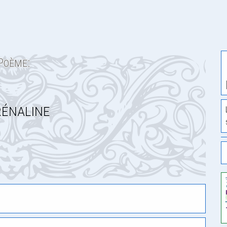
Poème:
énaline