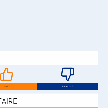
J’aime: 0
J’aime pas: 0
aire