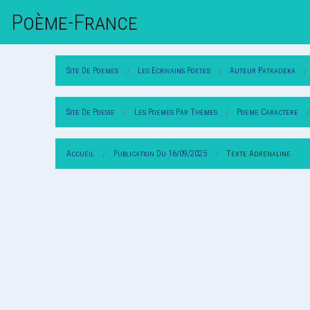
Poème-Fr
Ance
Site De Poemes
Les Ecrivains Poetes
Auteur Patkadeka
Site De Poesie
Les Poemes Par Themes
Poeme Caractere
Accueil
Publication Du 16/09/2025
Texte Adrenaline