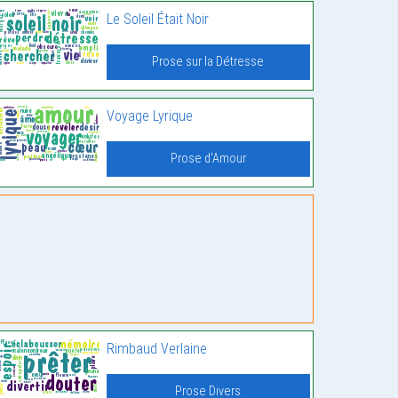
Le Soleil Était Noir
Prose sur la Détresse
Voyage Lyrique
Prose d'Amour
Rimbaud Verlaine
Prose Divers