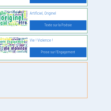
Artificiel, Originel
Texte sur la Poésie
Vie ! Violence !
Prose sur l'Engagement