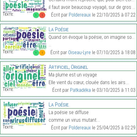
il faut avoir beaucoup voyagé, sur de gros navires…
Texte:
Écrit par
Poldereaux
le 22/10/2025 à 07:22
1
1
La Poésie
Quand on évoque la poésie, on imagine souvent des
…
Texte:
Écrit par
Oiseau-Lyre
le 07/10/2025 à 18:08
1
1
Artificiel, Originel
Ma plume est un voyage
Elle vient du cœur, clouée dans les airs.…
Texte:
Écrit par
Patkadéka
le 03/10/2025 à 11:03
La Poésie.
La poésie se diffuse
comme un virus mutant.…
Texte:
Écrit par
Poldereaux
le 25/04/2025 à 02:29