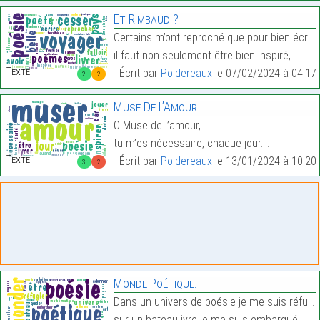
Et Rimbaud ?
Certains m’ont reproché que pour bien écrire,
il faut non seulement être bien inspiré,…
Texte:
Écrit par
Poldereaux
le 07/02/2024 à 04:17
2
2
Muse De L’Amour.
O Muse de l’amour,
tu m’es nécessaire, chaque jour.…
Texte:
Écrit par
Poldereaux
le 13/01/2024 à 10:20
3
2
Monde Poétique.
Dans un univers de poésie je me suis réfugié,
sur un bateau ivre je me suis embarqué,…