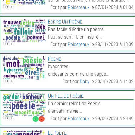
Texte:
Écrit par
Poldereaux
le 07/01/2024 à 01:04
Écrire Un Poème.
Pas facile d’écrire un poème.
Faut se sentir bien inspiré,…
Texte:
Écrit par
Poldereaux
le 28/11/2023 à 13:09
Poeme
hypocrites
ondoyants comme une vague…
Texte:
Écrit par
Daby
le 30/10/2023 à 14:32
Un Peu De Poésie.
Un dernier relent de Poésie
a envahi ma vie.…
Texte:
Écrit par
Poldereaux
le 29/09/2023 à 20:49
2
2
Le Poète.