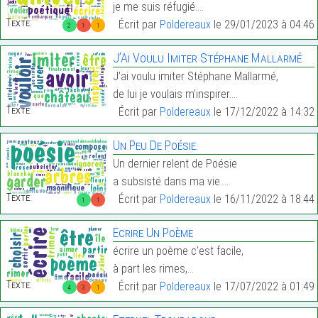
je me suis réfugié.…
Texte:
Écrit par
Poldereaux
le 29/01/2023 à 04:46
2
1
1
J’Ai Voulu Imiter Stéphane Mallarmé
J’ai voulu imiter Stéphane Mallarmé,
de lui je voulais m’inspirer.…
Texte:
Écrit par
Poldereaux
le 17/12/2022 à 14:32
Un Peu De Poésie.
Un dernier relent de Poésie
a subsisté dans ma vie.…
Texte:
Écrit par
Poldereaux
le 16/11/2022 à 18:44
1
1
Écrire Un Poème
écrire un poème c’est facile,
à part les rimes,…
Texte:
Écrit par
Poldereaux
le 17/07/2022 à 01:49
4
3
1