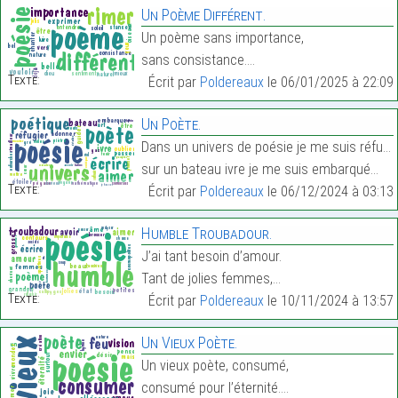
Un Poème Différent.
Un poème sans importance,
sans consistance.…
Texte:
Écrit par
Poldereaux
le 06/01/2025 à 22:09
Un Poète.
Dans un univers de poésie je me suis réfugié,
sur un bateau ivre je me suis embarqué…
Texte:
Écrit par
Poldereaux
le 06/12/2024 à 03:13
Humble Troubadour.
J’ai tant besoin d’amour.
Tant de jolies femmes,…
Texte:
Écrit par
Poldereaux
le 10/11/2024 à 13:57
Un Vieux Poète.
Un vieux poète, consumé,
consumé pour l’éternité.…