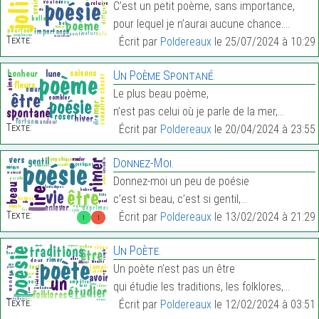
C’est un petit poème, sans importance,
pour lequel je n’aurai aucune chance.…
Texte:
Écrit par
Poldereaux
le 25/07/2024 à 10:29
Un Poème Spontané.
Le plus beau poème,
n’est pas celui où je parle de la mer,…
Texte:
Écrit par
Poldereaux
le 20/04/2024 à 23:55
Donnez-Moi.
Donnez-moi un peu de poésie
c’est si beau, c’est si gentil,…
Texte:
Écrit par
Poldereaux
le 13/02/2024 à 21:29
1
1
Un Poète.
Un poète n’est pas un être
qui étudie les traditions, les folklores,…
Texte:
Écrit par
Poldereaux
le 12/02/2024 à 03:51