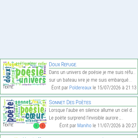
Doux Refuge.
Dans un univers de poésie je me suis réfugié,
sur un bateau ivre je me suis embarqué.…
Texte:
Écrit par
Poldereaux
le 15/07/2026 à 21:13
Sonnet Des Poètes
Lorsque l’aube en silence allume un ciel de feu,
Le poète surprend l’invisible aurore ;…
Texte:
Écrit par
Maniho
le 11/07/2026 à 20:27
1
1