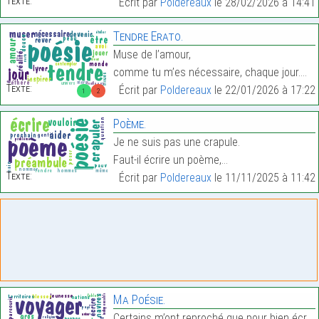
Texte:
Écrit par
Poldereaux
le 28/02/2026 à 14:41
Tendre Erato.
Muse de l’amour,
comme tu m’es nécessaire, chaque jour.…
Texte:
Écrit par
Poldereaux
le 22/01/2026 à 17:22
1
2
Poème.
Je ne suis pas une crapule.
Faut-il écrire un poème,…
Texte:
Écrit par
Poldereaux
le 11/11/2025 à 11:42
Ma Poésie.
Certains m’ont reproché que pour bien écrire