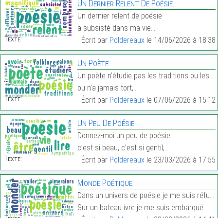
Un Dernier Relent De Poésie.
Un dernier relent de poésie
a subsisté dans ma vie.…
Texte:
Écrit par
Poldereaux
le 14/06/2026 à 18:38
Un Poète.
Un poète n’étudie pas les traditions ou les folklo
ou n’a jamais tort,…
Texte:
Écrit par
Poldereaux
le 07/06/2026 à 15:12
Un Peu De Poésie.
Donnez-moi un peu de poésie
c’est si beau, c’est si gentil,…
Texte:
Écrit par
Poldereaux
le 23/03/2026 à 17:55
Monde Poétique.
Dans un univers de poésie je me suis réfugié.
Sur un bateau ivre je me suis embarqué.…