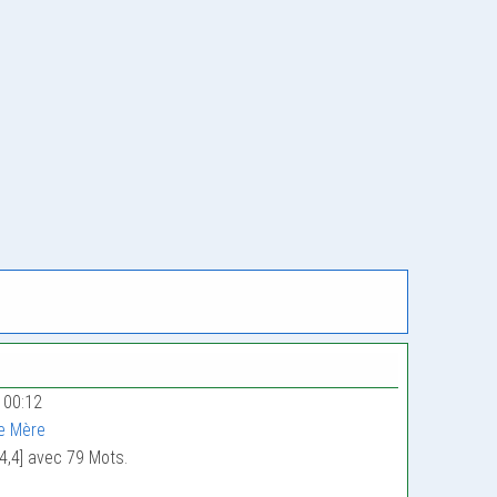
 00:12
e Mère
4,4] avec 79 Mots.