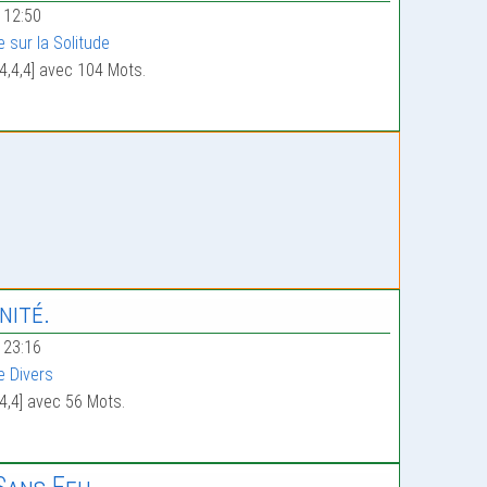
 12:50
e sur la Solitude
4,4,4] avec 104 Mots.
nité.
 23:16
e Divers
4,4] avec 56 Mots.