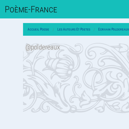
Poème-Fr
Ance
Accueil Poesie
Les Auteurs Et Poetes
Ecrivain Poldereaux
@poldereaux