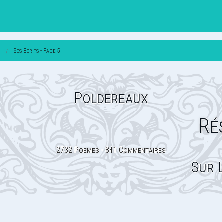
Ses Ecrits - Page 5
Poldereaux
Ré
2732 Poemes - 841 Commentaires
Sur 