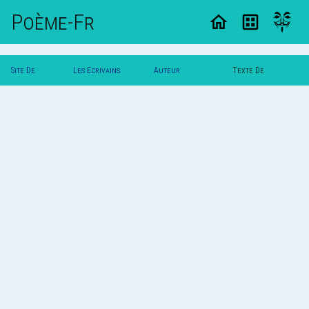
Poème-Fr
Site De
Les Ecrivains
Auteur
Texte De
Poemes
Poetes
Poldereaux
Poldereaux