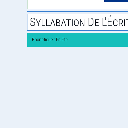
Syllabation De L'Écri
Phonétique : En Été.