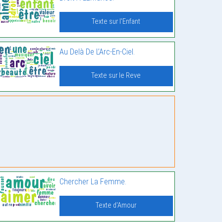
Texte sur l'Enfant
Au Delà De L’Arc-En-Ciel.
Texte sur le Reve
Chercher La Femme.
Texte d'Amour