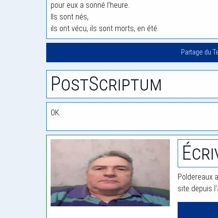
pour eux a sonné l’heure.
Ils sont nés,
ils ont vécu, ils sont morts, en été.
Partage du T
PostScriptum
OK.
Écri
Poldereaux a
site depuis l