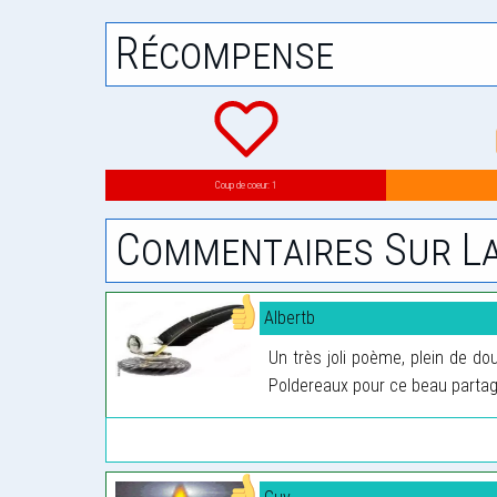
Récompense
Coup de coeur: 1
Commentaires Sur La
Albertb
Un très joli poème, plein de do
Poldereaux pour ce beau partag