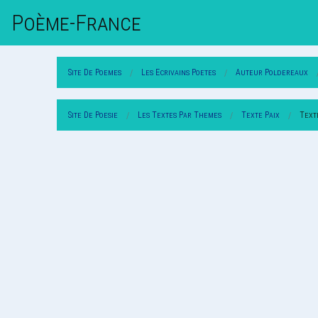
Poème-Fr
Ance
Site De Poemes
Les Ecrivains Poetes
Auteur Poldereaux
Site De Poesie
Les Textes Par Themes
Texte Paix
Text