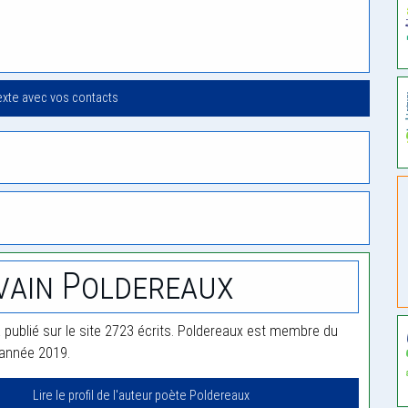
exte avec vos contacts
vain Poldereaux
 publié sur le site 2723 écrits. Poldereaux est membre du
'année 2019.
Lire le profil de l'auteur poète Poldereaux