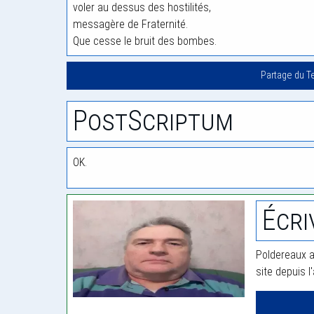
voler au dessus des hostilités,
messagère de Fraternité.
Que cesse le bruit des bombes.
Partage du T
PostScriptum
OK.
Écri
Poldereaux a
site depuis l