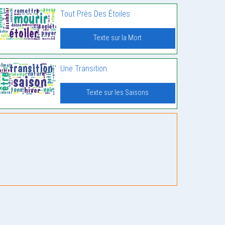
Tout Près Des Étoiles.
Texte sur la Mort
Une Transition.
Texte sur les Saisons