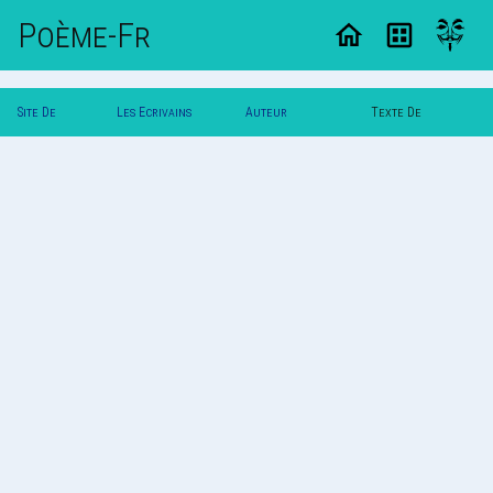
Poème-Fr
Site De
Les Ecrivains
Auteur
Texte De
Poemes
Poetes
Poldereaux
Poldereaux