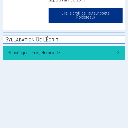
Lire le profil de l'auteur poète
Poldereaux
Syllabation De L'Écrit
Phonétique : Fuis, Hérodiade.