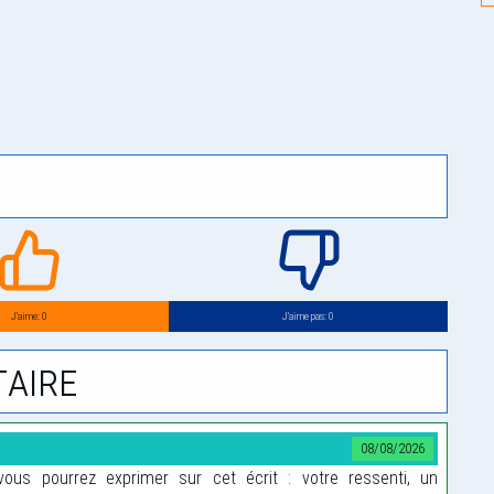
J’aime: 0
J’aime pas: 0
aire
08/08/2026
us pourrez exprimer sur cet écrit : votre ressenti, un