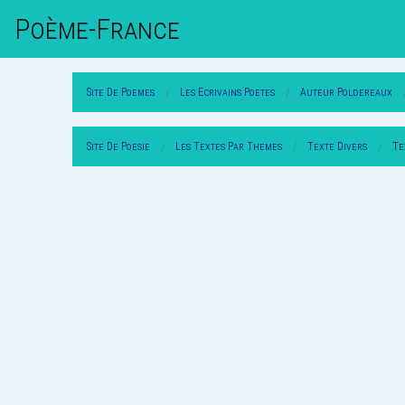
Poème-Fr
Ance
Site De Poemes
Les Ecrivains Poetes
Auteur Poldereaux
Site De Poesie
Les Textes Par Themes
Texte Divers
Te