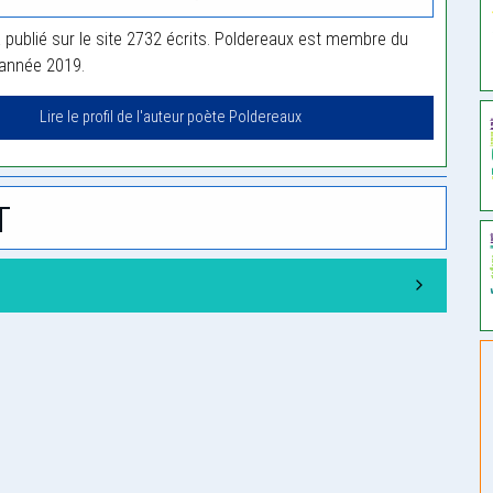
 publié sur le site 2732 écrits. Poldereaux est membre du
'année 2019.
Lire le profil de l'auteur poète Poldereaux
t