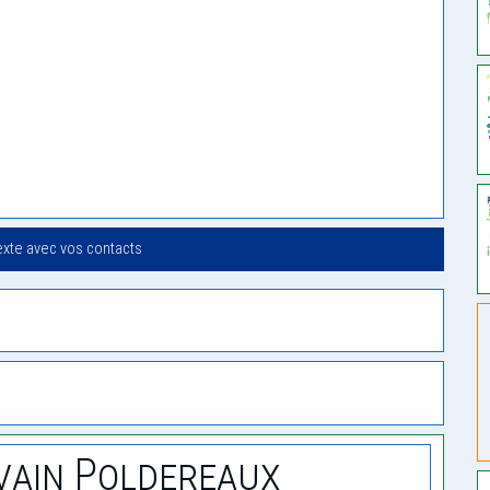
exte avec vos contacts
vain Poldereaux