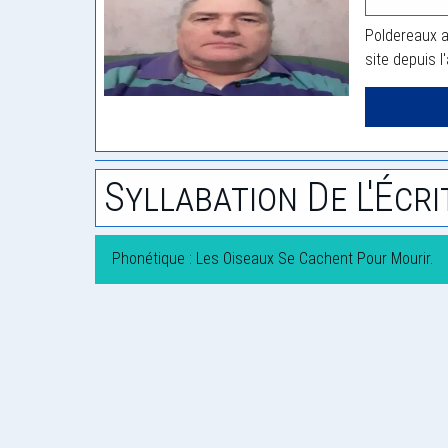
Poldereaux a
site depuis l
Syllabation De L'Écri
Phonétique : Les Oiseaux Se Cachent Pour Mourir.