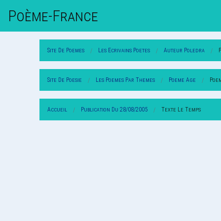
Poème-Fr
Ance
Site De Poemes
Les Ecrivains Poetes
Auteur Poledra
Site De Poesie
Les Poemes Par Themes
Poeme Age
Poe
Accueil
Publication Du 28/08/2005
Texte Le Temps