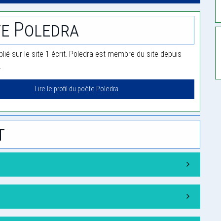
e Poledra
lié sur le site 1 écrit. Poledra est membre du site depuis
.
Lire le profil du poète Poledra
t