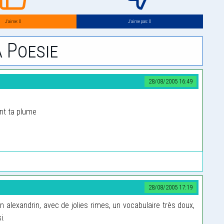
J’aime: 0
J’aime pas: 0
 Poesie
28/08/2005 16:49
ent ta plume
28/08/2005 17:19
en alexandrin, avec de jolies rimes, un vocabulaire très doux,
i.