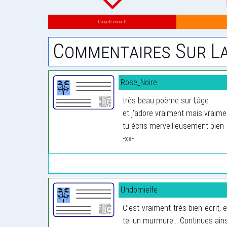
Coup de coeur: 0
Commentaires Sur La
Rose_Noire
très beau poème sur l,âge
et j’adore vraiment mais vraim
tu écris merveilleusement bien
-xx-
Undomielfe
C’est vraiment très bien écrit, 
tel un murmure... Continues ains