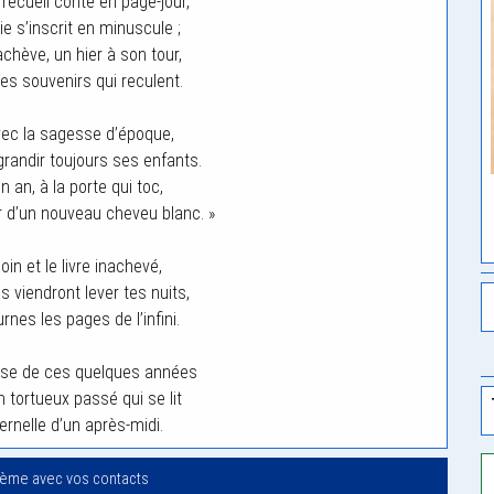
 recueil conté en page-jour,
ie s’inscrit en minuscule ;
chève, un hier à son tour,
es souvenirs qui reculent.
 avec la sagesse d’époque,
grandir toujours ses enfants.
n an, à la porte qui toc,
r d’un nouveau cheveu blanc. »
loin et le livre inachevé,
s viendront lever tes nuits,
rnes les pages de l’infini.
use de ces quelques années
n tortueux passé qui se lit
ernelle d’un après-midi.
oème avec vos contacts