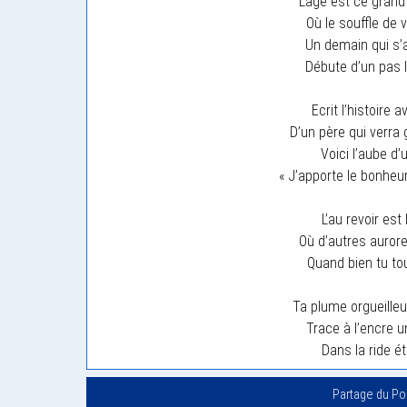
L’âge est ce grand
Où le souffle de v
Un demain qui s’a
Débute d’un pas l
Ecrit l’histoire
D’un père qui verra 
Voici l’aube d’u
« J’apporte le bonheu
L’au revoir est 
Où d’autres aurore
Quand bien tu tou
Ta plume orgueille
Trace à l’encre u
Dans la ride ét
Partage du P