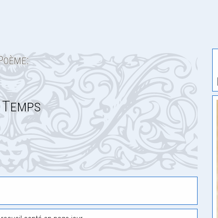
Poème:
 Temps