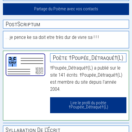
Partage du Poème avec vos contacts
PostScriptum
. . je pence ke sa doit etre très dur de vivre sa ! ! !
Poète †Poupée_Détraqué†(L)
†Poupée_Détraqué†(L) a publié sur le
site 141 écrits. †Poupée_Détraqué†(L)
est membre du site depuis l'année
2004.
Lire le profil du poète
†Poupée_Détraqué†(L)
Syllabation De L'Écrit