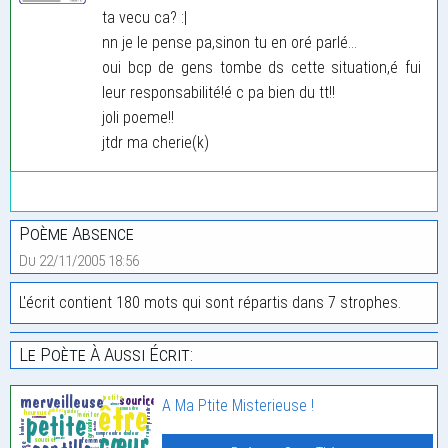
ta vecu ca? :|
nn je le pense pa,sinon tu en oré parlé...
oui bcp de gens tombe ds cette situation,é fui
leur responsabilité!é c pa bien du tt!!
joli poeme!!
jtdr ma cherie(k)
Poème Absence
Du 22/11/2005 18:56
L'écrit contient 180 mots qui sont répartis dans 7 strophes.
Le Poète À Aussi Écrit:
A Ma Ptite Misterieuse !