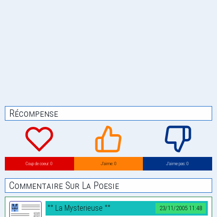
Récompense
Coup de coeur: 0
J’aime: 0
J’aime pas: 0
Commentaire Sur La Poesie
°° La Mysterieuse °°
23/11/2005 11:48