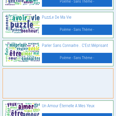
Poème - Sans Thème -
PuzzLe De Ma Vie
Poème - Sans Thème -
Parler Sans Connaitre… C’Est Méprisant
Poème - Sans Thème -
Un Amour Éternelle A Mes Yeux