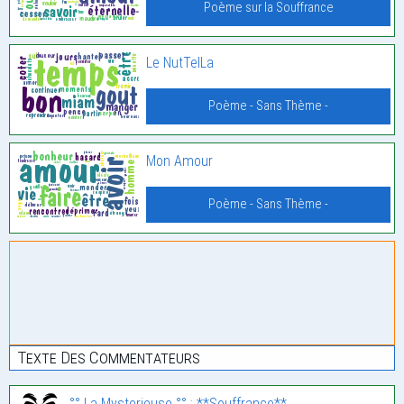
Poème sur la Souffrance
Le NutTelLa
Poème - Sans Thème -
Mon Amour
Poème - Sans Thème -
Texte Des Commentateurs
°° La Mysterieuse °° : **Souffrance**