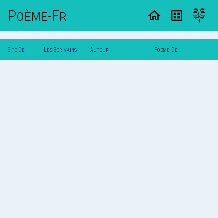
Poème-Fr
Site De
Les Ecrivains
Auteur
Poeme De
Poemes
Poetes
†Poupee_Detraque†(L)
†Poupee_Detraque†(L)