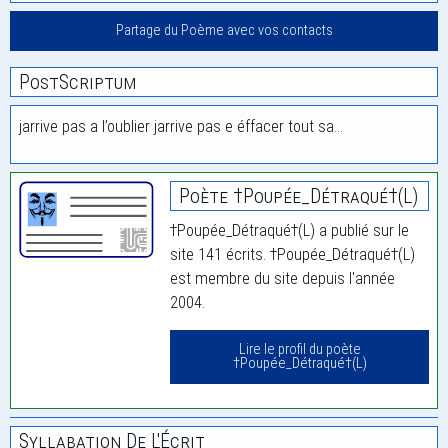
Partage du Poème avec vos contacts
PostScriptum
jarrive pas a l’oublier jarrive pas e éffacer tout sa…
Poète †Poupée_Détraqué†(L)
†Poupée_Détraqué†(L) a publié sur le
site 141 écrits. †Poupée_Détraqué†(L)
est membre du site depuis l'année
2004.
Lire le profil du poète
†Poupée_Détraqué†(L)
Syllabation De L'Écrit