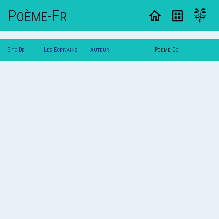
Poème-Fr
Site De
Les Ecrivains
Auteur
Poeme De
Poemes
Poetes
†Poupee_Detraque†(L)
†Poupee_Detraque†(L)