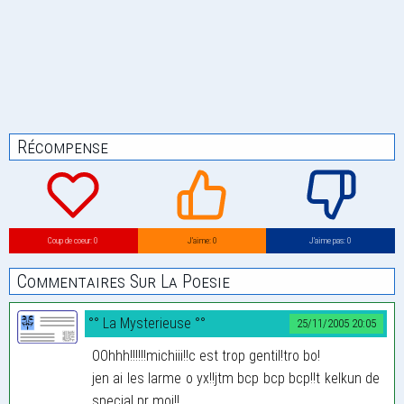
Récompense
Coup de coeur: 0
J’aime: 0
J’aime pas: 0
Commentaires Sur La Poesie
°° La Mysterieuse °°
25/11/2005 20:05
OOhhh!!!!!!michiii!!c est trop gentil!tro bo!
jen ai les larme o yx!!jtm bcp bcp bcp!!t kelkun de
special pr moi!!