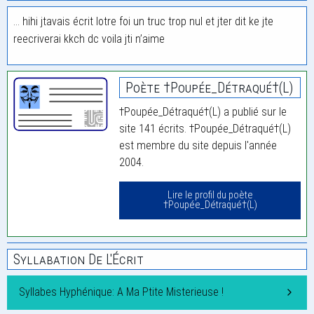
… hihi jtavais écrit lotre foi un truc trop nul et jter dit ke jte
reecriverai kkch dc voila jti n’aime
Poète †Poupée_Détraqué†(L)
†Poupée_Détraqué†(L) a publié sur le
site 141 écrits. †Poupée_Détraqué†(L)
est membre du site depuis l'année
2004.
Lire le profil du poète
†Poupée_Détraqué†(L)
Syllabation De L'Écrit
Syllabes Hyphénique: A Ma Ptite Misterieuse !