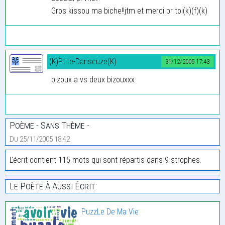
Gros kissou ma biche!!jtm et merci pr toi(k)(f)(k)
(K)Ptite-Danseuze(K)
31/12/2005 17:43
bizoux a vs deux bizouxxx
Poème - Sans Thème -
Du 25/11/2005 18:42
L'écrit contient 115 mots qui sont répartis dans 9 strophes.
Le Poète À Aussi Écrit:
PuzzLe De Ma Vie