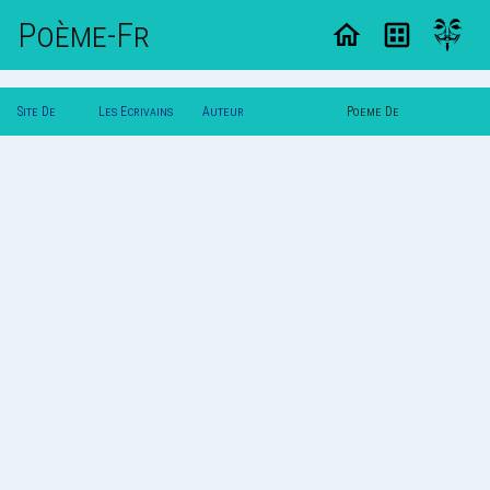
Poème-Fr
Site De
Les Ecrivains
Auteur
Poeme De
Poemes
Poetes
†Poupee_Detraque†(L)
†Poupee_Detraque†(L)