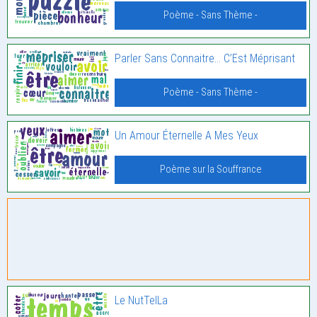
Poème - Sans Thème -
Parler Sans Connaitre… C’Est Méprisant
Poème - Sans Thème -
Un Amour Éternelle A Mes Yeux
Poème sur la Souffrance
Le NutTelLa