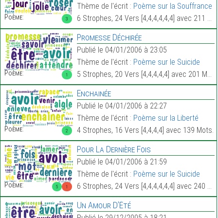
Thème de l'écrit :
Poème sur la Souffrance
Poème:
6 Strophes, 24 Vers [4,4,4,4,4,4] avec 211 Mots.
3
Promesse Déchirée
Publié le 04/01/2006 à 23:05
Thème de l'écrit :
Poème sur le Suicide
Poème:
5 Strophes, 20 Vers [4,4,4,4,4] avec 201 Mots.
1
Enchainée
Publié le 04/01/2006 à 22:27
Thème de l'écrit :
Poème sur la Liberté
Poème:
4 Strophes, 16 Vers [4,4,4,4] avec 139 Mots.
2
Pour La Dernière Fois
Publié le 04/01/2006 à 21:59
Thème de l'écrit :
Poème sur le Suicide
Poème:
6 Strophes, 24 Vers [4,4,4,4,4,4] avec 240 Mots.
5
1
Un Amour D’Été
Publié le 29/12/2005 à 18:21