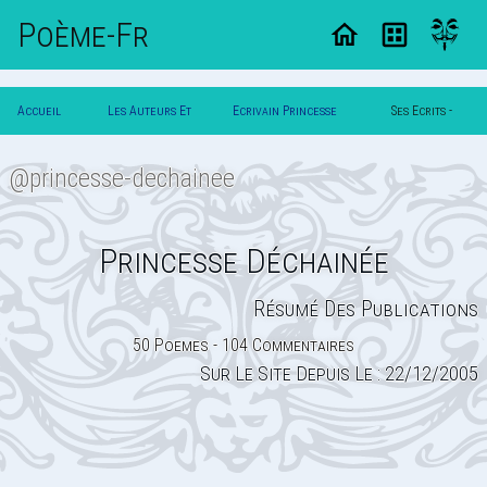
Poème-Fr
Accueil
Les Auteurs Et
Ecrivain Princesse
Ses Ecrits -
Poesie
Poetes
Dechainee
Page 1
@princesse-dechainee
Princesse Déchainée
Résumé Des Publications
50 Poemes - 104 Commentaires
Sur Le Site Depuis Le : 22/12/2005