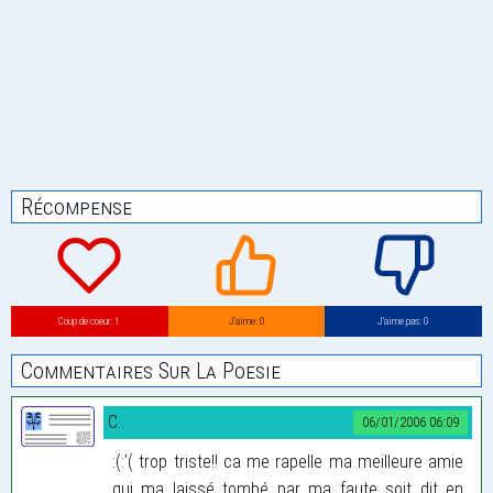
Récompense
Coup de coeur: 1
J’aime: 0
J’aime pas: 0
Commentaires Sur La Poesie
C..
06/01/2006 06:09
:(:’( trop triste!! ca me rapelle ma meilleure amie
qui ma laissé tombé par ma faute soit dit en