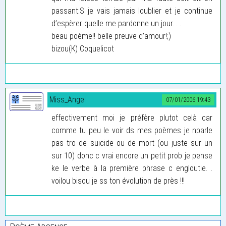
passant:S je vais jamais loublier et je continue
d’espèrer quelle me pardonne un jour. . .
beau poème!! belle preuve d’amour!;)
bizou(K) Coquelicot
Miss_Angel
07/01/2006 19:43
effectivement moi je préfère plutot celà car
comme tu peu le voir ds mes poèmes je nparle
pas tro de suicide ou de mort (ou juste sur un
sur 10) donc c vrai encore un petit prob je pense
ke le verbe à la première phrase c engloutie. .
voilou bisou je ss ton évolution de près !!!