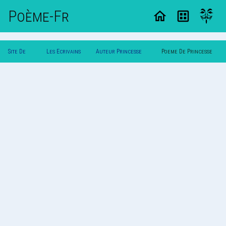
Poème-Fr
Site De
Les Ecrivains
Auteur Princesse
Poeme De Princesse
Poemes
Poetes
Dechainee
Dechainee