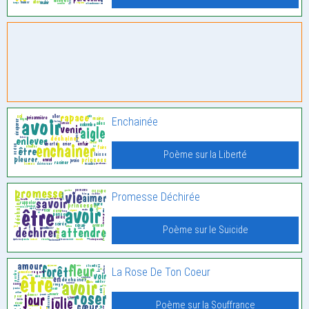
Enchainée
Poème sur la Liberté
Promesse Déchirée
Poème sur le Suicide
La Rose De Ton Coeur
Poème sur la Souffrance