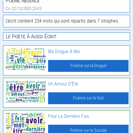
Poème Absence
Du 22/12/2005 23:43
L'écrit contient 234 mots qui sont répartis dans 7 strophes.
Le Poète À Aussi Écrit:
Ma Drogue À Moi
Poème sur la Drogue
Un Amour D’Été
Poème sur le Viol
Pour La Dernière Fois
Poème sur le Suicide