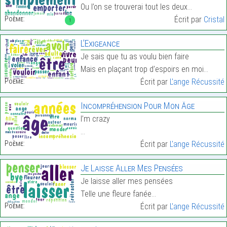
Ou l’on se trouverai tout les deux…
Poème:
Écrit par
Cristal
1
L’Exigeance
Je sais que tu as voulu bien faire
Mais en plaçant trop d’espoirs en moi…
Poème:
Écrit par
L'ange Récussité
Incompréhension Pour Mon Âge
I’m crazy
…
Poème:
Écrit par
L'ange Récussité
Je Laisse Aller Mes Pensées
Je laisse aller mes pensées
Telle une fleure fanée…
Poème:
Écrit par
L'ange Récussité