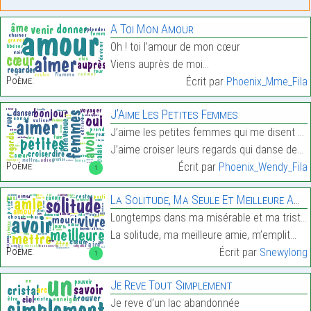
A Toi Mon Amour
Oh ! toi l’amour de mon cœur
Viens auprès de moi…
Poème:
Écrit par
Phoenix_Mme_Fila
J’Aime Les Petites Femmes
J’aime les petites femmes qui me disent bonjour da
J’aime croiser leurs regards qui danse des balais …
Poème:
Écrit par
Phoenix_Wendy_Fila
1
La Solitude, Ma Seule Et Meilleure Amie
Longtemps dans ma misérable et ma triste vie,
La solitude, ma meilleure amie, m’emplit…
Poème:
Écrit par
Snewylong
1
Je Reve Tout Simplement
Je reve d’un lac abandonnée