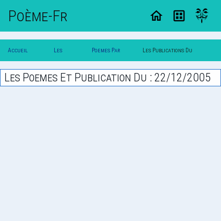
Poème-Fr
Accueil
Les
Poemes Par
Les Publications Du
Poesie
Poesies
Date
22/12/2005
Les Poemes Et Publication Du : 22/12/2005