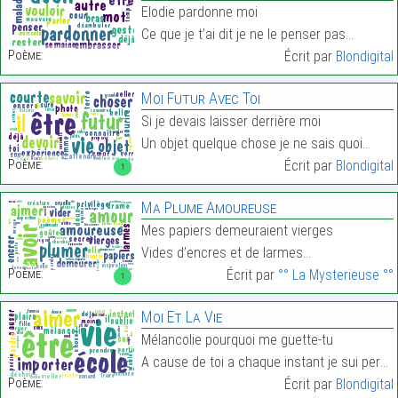
Elodie pardonne moi
Ce que je t’ai dit je ne le penser pas…
Poème:
Écrit par
Blondigital
Moi Futur Avec Toi
Si je devais laisser derrière moi
Un objet quelque chose je ne sais quoi…
Poème:
Écrit par
Blondigital
1
Ma Plume Amoureuse
Mes papiers demeuraient vierges
Vides d’encres et de larmes…
Poème:
Écrit par
°° La Mysterieuse °°
1
Moi Et La Vie
Mélancolie pourquoi me guette-tu
A cause de toi a chaque instant je sui perdu…
Poème:
Écrit par
Blondigital