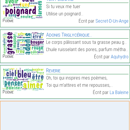
Si tu veux me tuer
Utilise un poignard…
Poème:
Écrit par
Secret-D-Un-Ange
Adonis Triglycérique…
Le corps pâlissant sous ta grasse peau galbe,
L’huile ruisselant des pores, parfum méthacrylates…
Poème:
Écrit par
Aquhydro
Reverie
Oh, toi qui inspires mes poèmes,
Toi qui m’attires et me repousses,…
Poème:
Écrit par
La Baleine