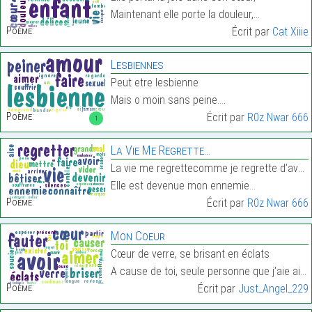
Maintenant elle porte la douleur,…
Poème:
Écrit par
Cat Xiiie
Lesbiennes
Peut etre lesbienne
Mais o moin sans peine.…
Poème:
Écrit par
R0z Nwar 666
1
La Vie Me Regrette…
La vie me regrettecomme je regrette d’avoir connu
Elle est devenue mon ennemie…
Poème:
Écrit par
R0z Nwar 666
Mon Coeur
Cœur de verre, se brisant en éclats
A cause de toi, seule personne que j’aie aimée…
Poème:
Écrit par
Just_Angel_229