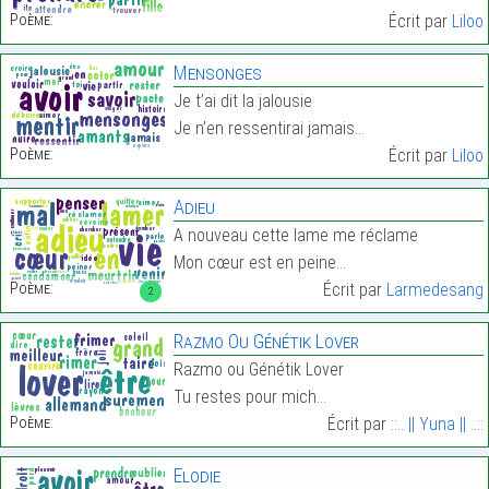
Poème:
Écrit par
Liloo
Mensonges
Je t’ai dit la jalousie
Je n’en ressentirai jamais…
Poème:
Écrit par
Liloo
Adieu
A nouveau cette lame me réclame
Mon cœur est en peine…
Poème:
Écrit par
Larmedesang
2
Razmo Ou Génétik Lover
Razmo ou Génétik Lover
Tu restes pour mich…
Poème:
Écrit par
::.. || Yuna || ..::
Elodie