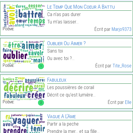
Le Temp Que Mon Coeur A Battu
Ca n’as pas durer
Tu m’as laisser…
Poème:
Écrit par
Marjo9373
Oublier Ou Aimer ?
Sans toi
Ou avec toi ?…
Poème:
Écrit par
Tite_Rose
1
Fabuleux
Les poussières de corail
Décrit ce qu’est lumière…
Poème:
Écrit par
Elle
2
Vague A L’Ame
Partir a la peche
Prendre la mer… et sa fille…