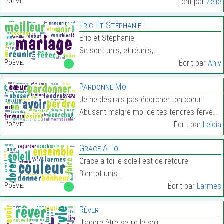
Poème:
Écrit par
Zelie
Eric Et Stéphanie !
Eric et Stéphanie,
Se sont unis, et réunis,…
Poème:
Écrit par
Anjy
1
Pardonne Moi
Je ne désirais pas écorcher ton cœur
Abusant malgré moi de tes tendres ferveurs…
Poème:
Écrit par
Leicia
Grace A Toi
Grace a toi le soleil est de retoure
Bientot unis…
Poème:
Écrit par
Larmes
1
Rêver
J’adore être seule le soir