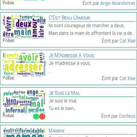
Poème:
Écrit par
Ange Abandonner
C’Est Beau L’Amour
Ils sont courageux de marcher a deux,
Main dans la main ils affrontent la vie a deux,…
Poème:
Écrit par
Cat Xiiie
Je M’Adresse A Vous
Je m’adresse à vous,
…
Poème:
Écrit par
Cat Xiiie
Je Suis Le Mal
Je suis le mal,
Tu es le bien,…
Poème:
Écrit par
Confeos
1
1
Maman