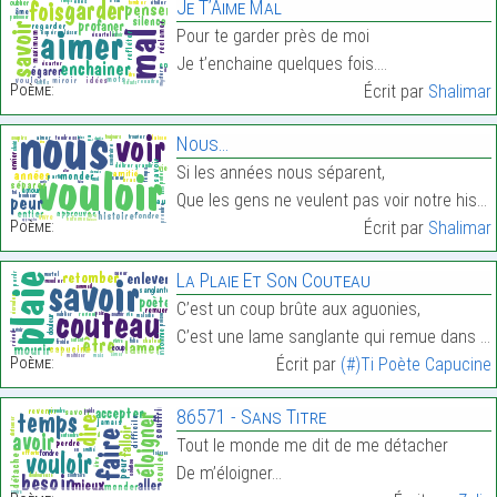
Je T’Aime Mal
Pour te garder près de moi
Je t’enchaine quelques fois.…
Poème:
Écrit par
Shalimar
Nous…
Si les années nous séparent,
Que les gens ne veulent pas voir notre histoire……
Poème:
Écrit par
Shalimar
La Plaie Et Son Couteau
C’est un coup brûte aux aguonies,
C’est une lame sanglante qui remue dans la plaie…
Poème:
Écrit par
(#)Ti Poète Capucine
86571 - Sans Titre
Tout le monde me dit de me détacher
De m’éloigner…