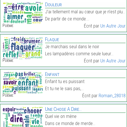
Douleur
J’ai tellement mal au cœur que je n’est plus qu’un
De partir de ce monde.…
Poème:
Écrit par
Un Autre Jour
Flaque
Je marchais seul dans le noir
Les lampadères comme seule lueur…
Poème:
Écrit par
Un Autre Jour
Enfant
Enfant tu es puissant
Et tu ne le sais pas,…
Poème:
Écrit par
Romain_28018
Une Chose A Dire…
Quel vie on mène
Dans ce monde de merde…