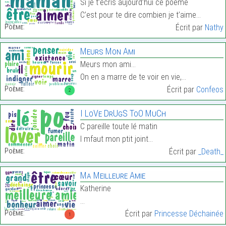
Si je t’écris aujourd’hui ce poème
C’est pour te dire combien je t’aime…
Poème:
Écrit par
Nathy
Meurs Mon Ami
Meurs mon ami…
On en a marre de te voir en vie,…
Poème:
Écrit par
Confeos
2
I LoVe DrUgS ToO MuCh
C pareille toute lé matin
I mfaut mon ptit joint…
Poème:
Écrit par
_Death_
Ma Meilleure Amie
Katherine
…
Poème:
Écrit par
Princesse Déchainée
1