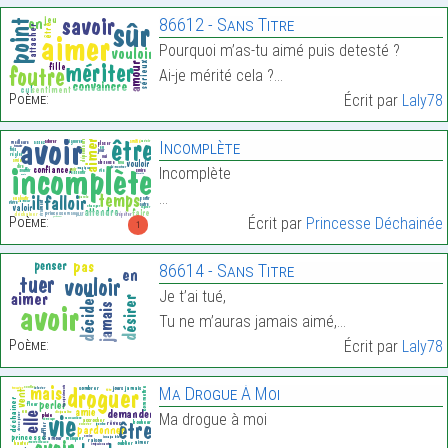
86612 - Sans Titre
Pourquoi m’as-tu aimé puis detesté ?
Ai-je mérité cela ?…
Poème:
Écrit par
Laly78
Incomplète
Incomplète
…
Poème:
Écrit par
Princesse Déchainée
1
86614 - Sans Titre
Je t’ai tué,
Tu ne m’auras jamais aimé,…
Poème:
Écrit par
Laly78
Ma Drogue À Moi
Ma drogue à moi
…