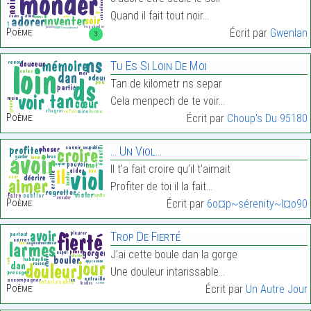
Quand il fait tout noir…
Poème:
Écrit par
Gwenlan
3
Tu Es Si Loin De Moi
Tan de kilometr ns separ
Cela menpech de te voir…
Poème:
Écrit par
Choup's Du 95180
… Un Viol…
Il t’a fait croire qu’il t’aimait
Profiter de toi il la fait…
Poème:
Écrit par
6o¤p~sérenity~l¤o90
Trop De Fierté
J’ai cette boule dan la gorge
Une douleur intarissable…
Poème:
Écrit par
Un Autre Jour