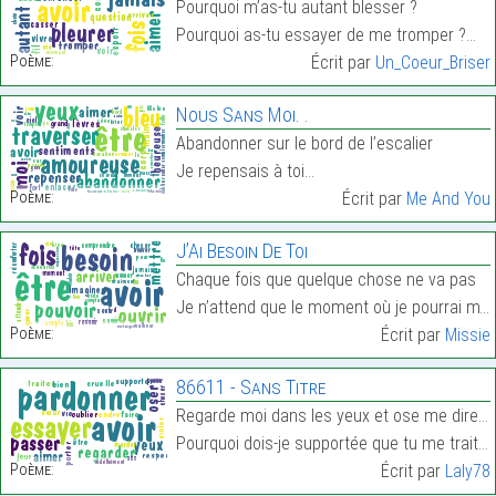
Pourquoi m’as-tu autant blesser ?
Pourquoi as-tu essayer de me tromper ?…
Poème:
Écrit par
Un_Coeur_Briser
Nous Sans Moi. .
Abandonner sur le bord de l’escalier
Je repensais à toi…
Poème:
Écrit par
Me And You
J’Ai Besoin De Toi
Chaque fois que quelque chose ne va pas
Je n’attend que le moment où je pourrai m’ouvrir à…
Poème:
Écrit par
Missie
86611 - Sans Titre
Regarde moi dans les yeux et ose me dire que tu m’
Pourquoi dois-je supportée que tu me traites ainsi…
Poème:
Écrit par
Laly78