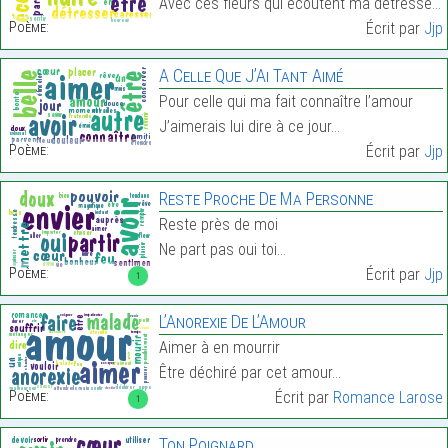
Avec ces fleurs qui écoutent ma détresse…
Poème:
Écrit par
Jjp
A Celle Que J’Ai Tant Aimé
Pour celle qui ma fait connaître l’amour
J’aimerais lui dire à ce jour…
Poème:
Écrit par
Jjp
Reste Proche De Ma Personne
Reste près de moi
Ne part pas oui toi…
Poème:
Écrit par
Jjp
1
L’Anorexie De L’Amour
Aimer à en mourrir
Être déchiré par cet amour…
Poème:
Écrit par
Romance Larose
1
Ton Poignard