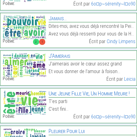
Poème:
Écrit par
6o¤p~sérenity~l¤o90
Jamais…
Dites-moi, avez vous déjà rencontré la Peine ?
Avez vous déjà ressenti pour vous de la Haine ?…
Poème:
Écrit par
Cindy Limpens
2
1
J’Aimerais
J’aimerais avoir le cœur assez grand
Et vous donner de l’amour à foison…
Poème:
Écrit par
Leicia
Une Jeune Fille Vie, Un Homme Meure !
T’es parti
C’est fini…
Poème:
Écrit par
6o¤p~sérenity~l¤o90
Pleurer Pour Lui