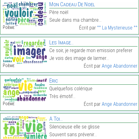
Mon Cadeau De Noel
Père noël
Seule dans ma chambre…
Poème:
Écrit par
°° La Mysterieuse °°
Les Image…
Ce soir, je regarde mon emission preferer
Je vois des image de larmer…
Poème:
Écrit par
Ange Abandonner
Eric
Quelquefois colérique
Très émotif…
Poème:
Écrit par
Ange Abandonner
A Toi…
Silencieuse elle se glisse
Souvent sans prévenir…