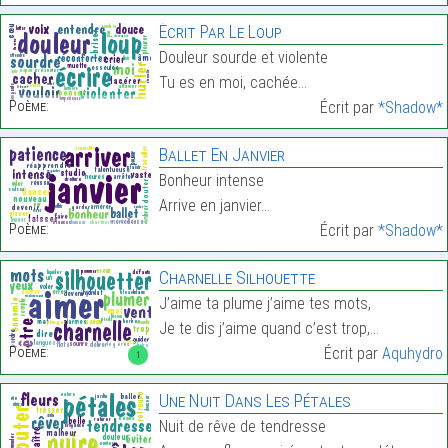
Écrit Par Le Loup
Douleur sourde et violente
Tu es en moi, cachée…
Poème:
Écrit par
*Shadow*
Ballet En Janvier
Bonheur intense
Arrive en janvier…
Poème:
Écrit par
*Shadow*
Charnelle Silhouette
J’aime ta plume j’aime tes mots,
Je te dis j’aime quand c’est trop,…
Poème:
Écrit par
Aquhydro
1
Une Nuit Dans Les Pétales
Nuit de rêve de tendresse