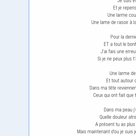
Je suis é
Et je repen
Une larme coul
Une lame de rasoir à la
Pour la derni
ET a tout le bo
J’ai fais une erre
Si je ne peux plus t’
Une larme de
Et tout autour
Dans ma tête reviennen
Ceux qui ont fait que 
Dans ma peau j’
Quelle douleur at
A présent tu as plu
Mais maintenant d’ou je suis je 