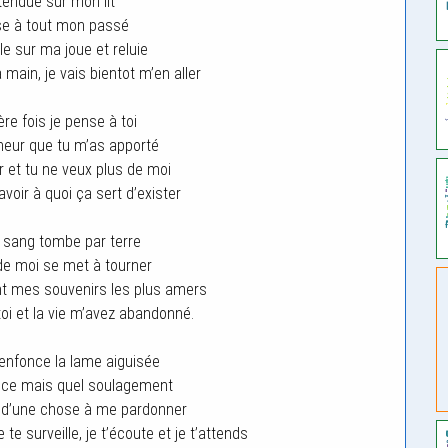
tendue sur mon lit
se à tout mon passé
e sur ma joue et reluie
 main, je vais bientot m’en aller
ère fois je pense à toi
nheur que tu m’as apporté
ur et tu ne veux plus de moi
avoir à quoi ça sert d’exister
 sang tombe par terre
 de moi se met à tourner
t mes souvenirs les plus amers
toi et la vie m’avez abandonné.
enfonce la lame aiguisée
roce mais quel soulagement
s d’une chose à me pardonner
te surveille, je t’écoute et je t’attends