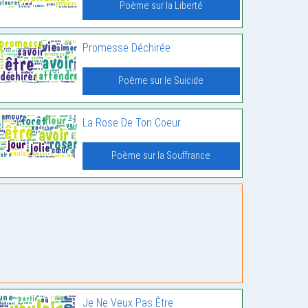
Poème sur la Liberté
Promesse Déchirée
Poème sur le Suicide
La Rose De Ton Coeur
Poème sur la Souffrance
Je Ne Veux Pas Être