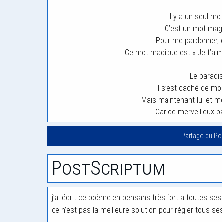
Il y a un seul mo
C’est un mot magi
Pour me pardonner, c
Ce mot magique est « Je t’aime
Le paradis 
Il s’est caché de m
Mais maintenant lui et m
Car ce merveilleux p
Partage du P
PostScriptum
j’ai écrit ce poème en pensans très fort a toutes s
ce n’est pas la meilleure solution pour régler tous s