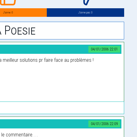
J’aime: 0
J’aime pas: 0
 Poesie
04/01/2006 22:01
la meilleur solutions pr faire face au problèmes !
04/01/2006 22:09
r le commentaire. . .