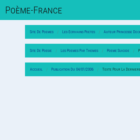
Poème-Fr
Ance
Site De Poemes
Les Ecrivains Poetes
Auteur Princesse Dec
Site De Poesie
Les Poemes Par Themes
Poeme Suicide
P
Accueil
Publication Du 04/01/2006
Texte Pour La Derniere