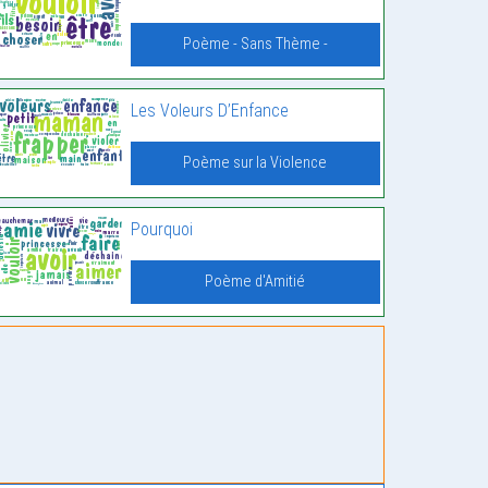
Poème - Sans Thème -
Les Voleurs D’Enfance
Poème sur la Violence
Pourquoi
Poème d'Amitié