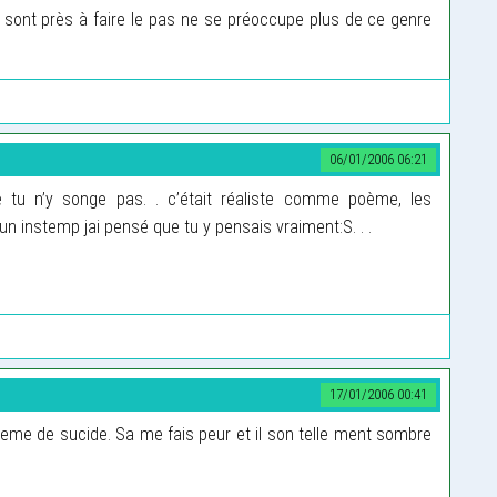
 sont près à faire le pas ne se préoccupe plus de ce genre
06/01/2006 06:21
tu n’y songe pas. . c’était réaliste comme poème, les
un instemp jai pensé que tu y pensais vraiment:S. . .
17/01/2006 00:41
oeme de sucide. Sa me fais peur et il son telle ment sombre