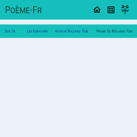
Poème-Fr
Site De
Les Ecrivains
Auteur Rolland Tobi
Poeme De Rolland Tobi
Poemes
Poetes
Sotchoedo
Sotchoedo