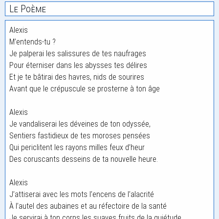
Le Poème
Alexis
M’entends-tu ?
Je palperai les salissures de tes naufrages
Pour éterniser dans les abysses tes délires
Et je te bâtirai des havres, nids de sourires
Avant que le crépuscule se prosterne à ton âge
Alexis
Je vandaliserai les déveines de ton odyssée,
Sentiers fastidieux de tes moroses pensées
Qui periclitent les rayons milles feux d’heur
Des coruscants desseins de ta nouvelle heure.
Alexis
J’attiserai avec les mots l’encens de l’alacrité
À l’autel des aubaines et au réfectoire de la santé
Je servirai à ton corps les suaves fruits de la quiétude