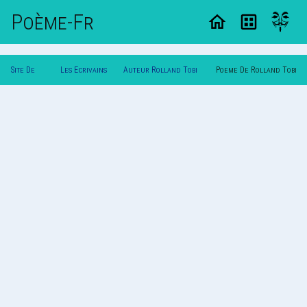
Poème-Fr
Site De
Les Ecrivains
Auteur Rolland Tobi
Poeme De Rolland Tobi
Poemes
Poetes
Sotchoedo
Sotchoedo