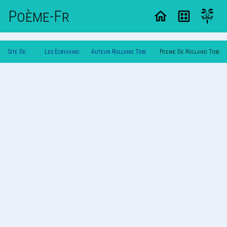
Poème-Fr
Site De
Les Ecrivains
Auteur Rolland Tobi
Poeme De Rolland Tobi
Poemes
Poetes
Sotchoedo
Sotchoedo