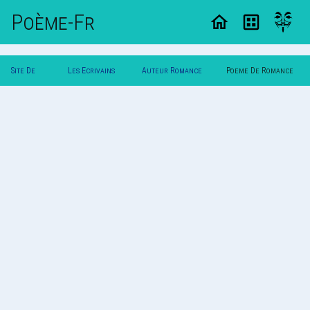
Poème-Fr
Site De
Les Ecrivains
Auteur Romance
Poeme De Romance
Poemes
Poetes
Larose
Larose