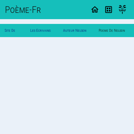
Poème-Fr
Site De
Les Ecrivains
Auteur Nelson
Poeme De Nelson
Poemes
Poetes
Ribeiro
Ribeiro