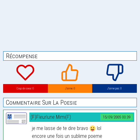
Récompense
Coup de coeur: 0
J’aime: 0
J’aime pas: 0
Commentaire Sur La Poesie
(F)Fleurlune Mimi(F)
15/09/2005 00:39
je me lasse de te dire bravo
lol
encore une fois un sublime poeme