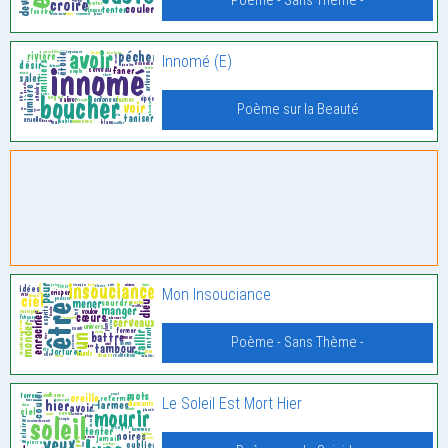
Poème - Sans Thème -
Innomé (E)
Poème sur la Beauté
Mon Insouciance
Poème - Sans Thème -
Le Soleil Est Mort Hier