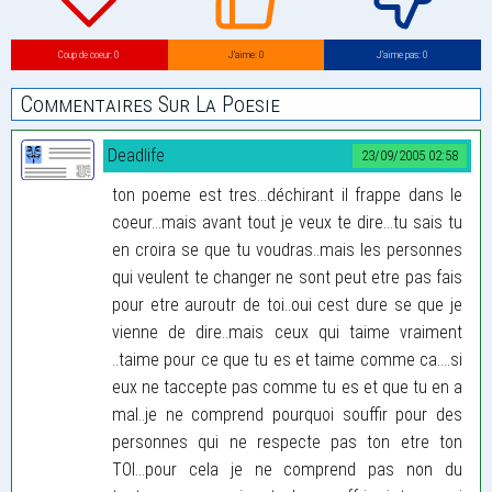
Coup de coeur: 0
J’aime: 0
J’aime pas: 0
Commentaires Sur La Poesie
Deadlife
23/09/2005 02:58
ton poeme est tres...déchirant il frappe dans le
coeur...mais avant tout je veux te dire...tu sais tu
en croira se que tu voudras..mais les personnes
qui veulent te changer ne sont peut etre pas fais
pour etre auroutr de toi..oui cest dure se que je
vienne de dire..mais ceux qui taime vraiment
..taime pour ce que tu es et taime comme ca....si
eux ne taccepte pas comme tu es et que tu en a
mal..je ne comprend pourquoi souffir pour des
personnes qui ne respecte pas ton etre ton
TOI...pour cela je ne comprend pas non du