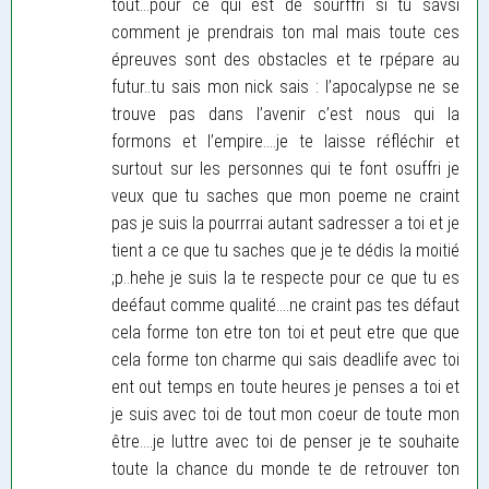
tout...pour ce qui est de sourffri si tu savsi
comment je prendrais ton mal mais toute ces
épreuves sont des obstacles et te rpépare au
futur..tu sais mon nick sais : l’apocalypse ne se
trouve pas dans l’avenir c’est nous qui la
formons et l’empire....je te laisse réfléchir et
surtout sur les personnes qui te font osuffri je
veux que tu saches que mon poeme ne craint
pas je suis la pourrrai autant sadresser a toi et je
tient a ce que tu saches que je te dédis la moitié
;p..hehe je suis la te respecte pour ce que tu es
deéfaut comme qualité....ne craint pas tes défaut
cela forme ton etre ton toi et peut etre que que
cela forme ton charme qui sais deadlife avec toi
ent out temps en toute heures je penses a toi et
je suis avec toi de tout mon coeur de toute mon
être....je luttre avec toi de penser je te souhaite
toute la chance du monde te de retrouver ton