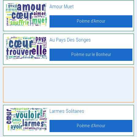
Amour Muet
Poème d'Amour
Au Pays Des Songes
Poème sur le Bonheur
Larmes Solitaires
Poème d'Amour