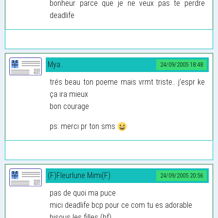
bonheur parce que je ne veux pas te perdre
deadlife
Mya..
24/09/2005 18:48
trés beau ton poeme mais vrmt triste.. j’espr ke
ça ira mieux
bon courage
ps: merci pr ton sms
(F)Fleurlune Mimi(F)
24/09/2005 20:56
pas de quoi ma puce
mici deadlife bcp pour ce com tu es adorable
bisous les filles (bf)