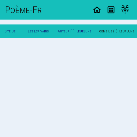
Poème-Fr
Site De
Les Ecrivains
Auteur (F)Fleurlune
Poeme De (F)Fleurlune
Poemes
Poetes
Mimi(F)
Mimi(F)