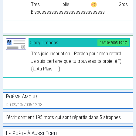
Tres jolie
Gros
Bisoussssssssssssssssssssssssss
Cindy Limpens
16/10/2005 19:17
Très jolie inspriation... Pardon pour mon retard...
Je suis certaine que tu trouveras ta proie ;)(F)
{}...Au Plaisir...{}
Poème Amour
Du 09/10/2005 12:13
L'écrit contient 195 mots qui sont répartis dans 5 strophes.
Le Poète À Aussi Écrit: