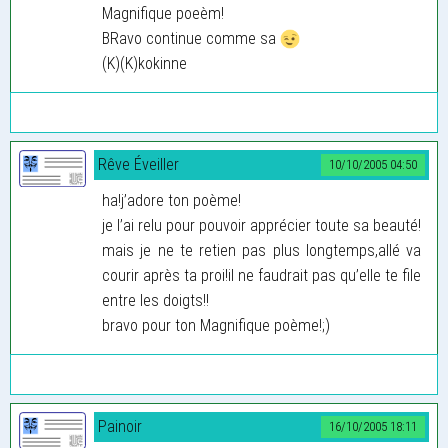
Magnifique poeèm!
BRavo continue comme sa
(K)(K)kokinne
Rêve Éveiller
10/10/2005 04:50
ha!j’adore ton poème!
je l’ai relu pour pouvoir apprécier toute sa beauté!
mais je ne te retien pas plus longtemps,allé va
courir après ta proi!il ne faudrait pas qu’elle te file
entre les doigts!!
bravo pour ton Magnifique poème!;)
Painoir
16/10/2005 18:11