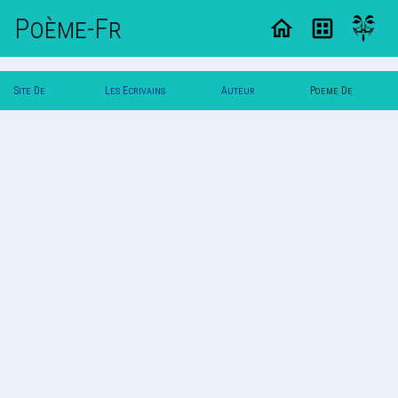
Poème-Fr
Site De
Les Ecrivains
Auteur
Poeme De
Poemes
Poetes
Khalil
Khalil