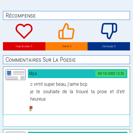
Récompense
Coup de coeur: 0
J’aime: 0
J’aime pas: 0
Commentaires Sur La Poesie
Mya..
09/10/2005 13:35
c vrmt super beau, j’aime bcp
je te souhaite de la trouvé ta proie et d’etr
heureux