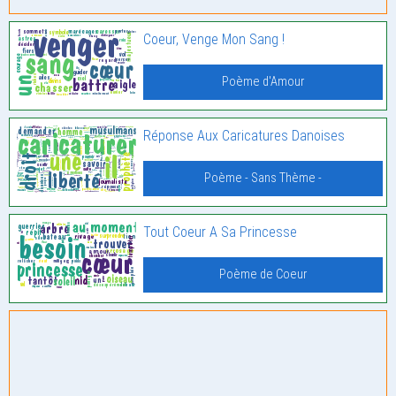
Coeur, Venge Mon Sang !
Poème d'Amour
Réponse Aux Caricatures Danoises
Poème - Sans Thème -
Tout Coeur A Sa Princesse
Poème de Coeur