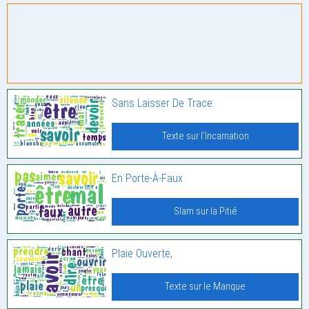
Sans Laisser De Trace.
Texte sur l'Incarnation
En Porte-À-Faux
Slam sur la Pitié
Plaie Ouverte,
Texte sur le Manque