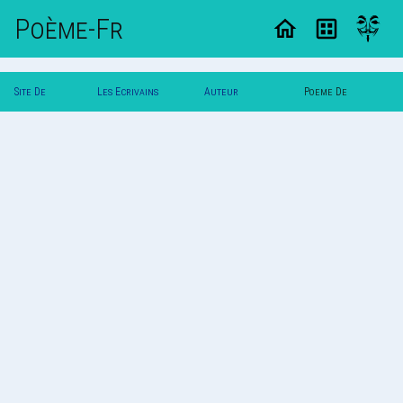
Poème-Fr
Site De
Les Ecrivains
Auteur
Poeme De
Poemes
Poetes
Roserouge
Roserouge