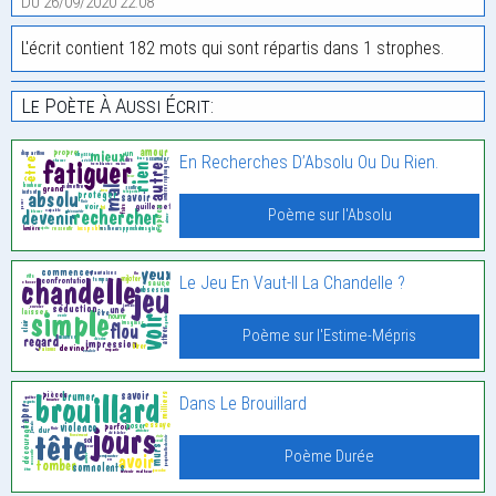
Du 26/09/2020 22:08
L'écrit contient 182 mots qui sont répartis dans 1 strophes.
Le Poète À Aussi Écrit:
En Recherches D’Absolu Ou Du Rien.
Poème sur l'Absolu
Le Jeu En Vaut-Il La Chandelle ?
Poème sur l'Estime-Mépris
Dans Le Brouillard
Poème Durée