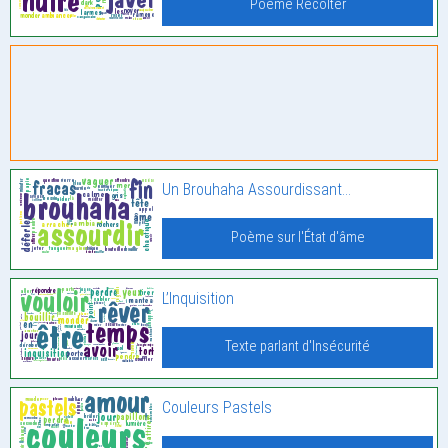
Poème Récolter
Un Brouhaha Assourdissant…
Poème sur l'État d'âme
L’Inquisition
Texte parlant d'Insécurité
Couleurs Pastels