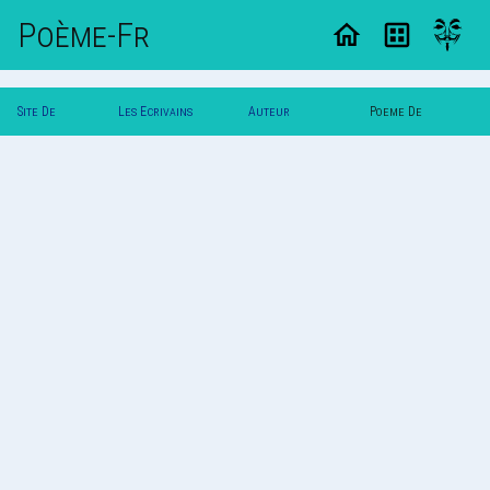
Poème-Fr
Site De
Les Ecrivains
Auteur
Poeme De
Poemes
Poetes
Roserouge
Roserouge