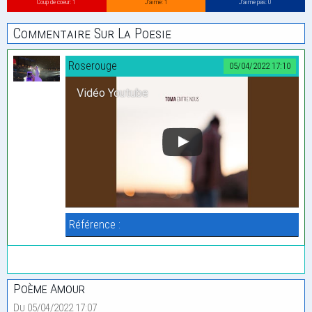
Coup de coeur: 1
J’aime: 1
J’aime pas: 0
Commentaire Sur La Poesie
Roserouge
05/04/2022 17:10
Vidéo Youtube
Référence :
Poème Amour
Du 05/04/2022 17:07