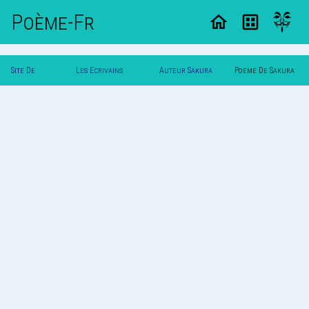
Poème-Fr
Site De
Les Ecrivains
Auteur Sakura
Poeme De Sakura
Poemes
Poetes
33
33