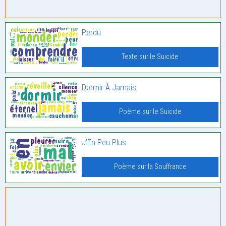
Perdu
Texte sur le Suicide
Dormir À Jamais
Poème sur le Suicide
J’En Peu Plus
Poème sur la Souffrance