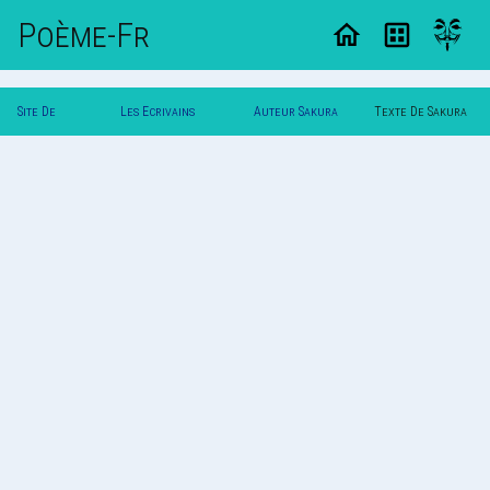
Poème-Fr
Site De
Les Ecrivains
Auteur Sakura
Texte De Sakura
Poemes
Poetes
33
33